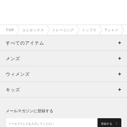
TOP
ユニセックス
トレーニング
トップス
Tシャツ
すべてのアイテム
メンズ
メンズ
ウィメンズ
トップス
ウィメンズ
キッズ
トップス
ボトムス
キッズ
トップス
ボトムス
シューズ
シューズ
メールマガジンに登録する
ボトムス
シューズ
アクセサリー
アクセサリー
登録する