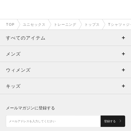
TOP
ユニセックス
トレーニング
トップス
Tシャツ＋ジ
すべてのアイテム
メンズ
メンズ
ウィメンズ
トップス
ウィメンズ
キッズ
トップス
ボトムス
キッズ
トップス
ボトムス
シューズ
シューズ
メールマガジンに登録する
ボトムス
シューズ
アクセサリー
アクセサリー
登録する