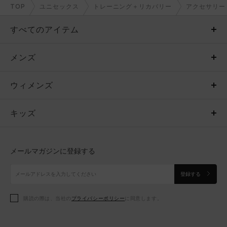
TOP
ユニセックス
トレーニング＋リカバリー
アクセサリー
すべてのアイテム
メンズ
メンズ
ウィメンズ
トップス
ウィメンズ
キッズ
トップス
ボトムス
キッズ
トップス
ボトムス
シューズ
シューズ
メールマガジンに登録する
ボトムス
シューズ
アクセサリー
アクセサリー
登録する
シューズ
アクセサリー
購読の際は、当社の
プライバシーポリシー
に同意します。
アクセサリー
スポーツブラ