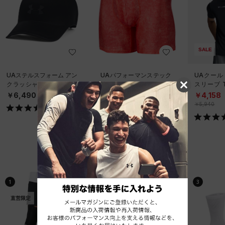
SALE
UAステルスフォーム アン
UAパフォーマンステック
UAクール
クラッシャブル キャップ
6インチ ノベルティ アン
スリーブ 
（ライフスタイル/UNISE
ダーウェア（トレーニン
ーニング/
￥6,490
￥2,970
￥4,158
X）
グ/MEN）
￥5,940
ベストセラー
1
2
3
直営限定
直営限定