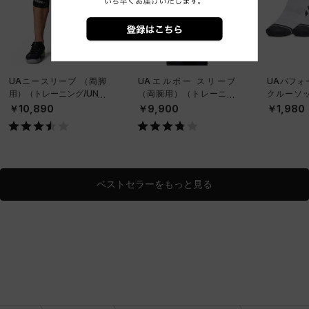
UAニースリーブ （両脚
UAエルボー スリーブ
UAパフォ
用）（トレーニング/UNIS
（両腕用）（トレーニン
クルーソッ
EX）
グ/UNISEX）
ット）（ト
￥10,890
￥9,900
￥1,980
NISEX）
ベストセラーをもっと見る