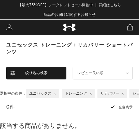
【最大75%OFF】シークレットセール開催中 ｜ 詳細はこちら
商品のお届けに関するお知らせ
ユニセックス トレーニング＋リカバリー ショートパ
ンツ
絞り込み検索
レビュー良い順
選択中の条件：
ユニセックス
トレーニング
リカバリー
シ
0件
全色表示
該当する商品がありません。