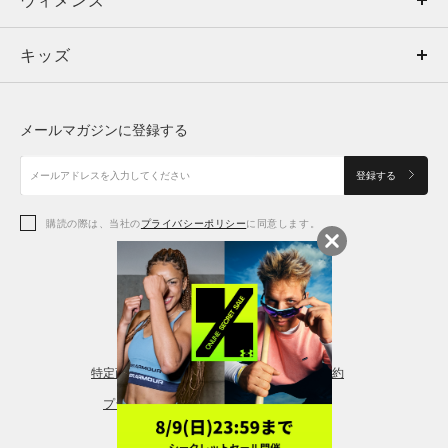
トップス
ウィメンズ
キッズ
トップス
ボトムス
キッズ
トップス
ボトムス
シューズ
シューズ
メールマガジンに登録する
ボトムス
シューズ
アクセサリー
アクセサリー
登録する
シューズ
アクセサリー
購読の際は、当社の
プライバシーポリシー
に同意します。
アクセサリー
スポーツブラ
レギンス＆タイツ
特定商取引法に基づく通販の表記
会員規約
プライバシーポリシー