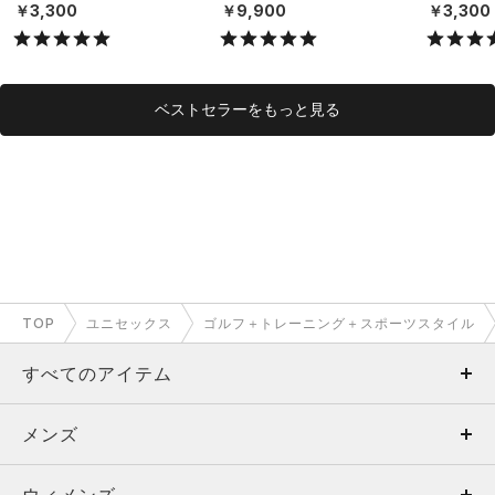
NISEX）
ブ シャツ（ライフスタイ
NISEX）
￥3,300
￥9,900
￥3,300
ル/UNISEX）
ベストセラーをもっと見る
TOP
ユニセックス
ゴルフ＋トレーニング＋スポーツスタイル
すべてのアイテム
メンズ
メンズ
ウィメンズ