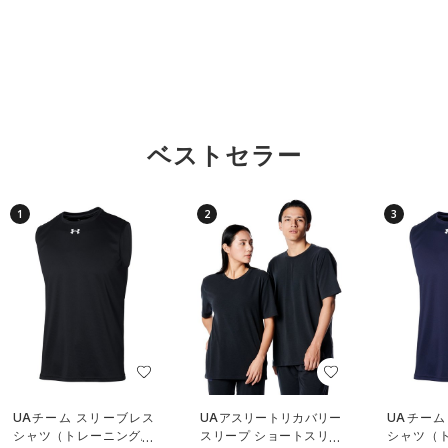
ベストセラー
1
2
3
UAチーム スリーブレス
UAアスリートリカバリー
UAチーム
シャツ（トレーニング/U
スリープ ショートスリー
シャツ（ト