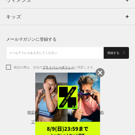
トップス
ウィメンズ
キッズ
トップス
ボトムス
キッズ
トップス
ボトムス
シューズ
シューズ
メールマガジンに登録する
ボトムス
シューズ
アクセサリー
アクセサリー
登録する
シューズ
アクセサリー
購読の際は、当社の
プライバシーポリシー
に同意します。
アクセサリー
スポーツブラ
レギンス＆タイツ
特定商取引法に基づく通販の表記
会員規約
プライバシーポリシー