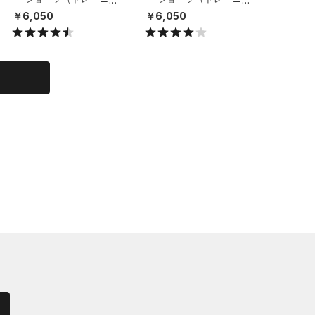
グ/UNISEX）
グ/UNISEX）
￥3,96
￥6,050
￥6,050