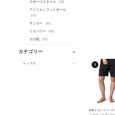
スポーツスタイル
（0）
アメリカンフットボール
（0）
サッカー
（0）
リカバリー
（0）
その他
（0）
カテゴリー
トップス
1
ボトムス
すべてのトップス
すべてのボトムス
（0）
ベースレイヤー
（0）
レギンス&タイツ
（14）
Tシャツ
（15）
ショートパンツ
（3）
タンクトップ
（14）
パンツ(ロングパンツ)
（6）
ポロシャツ
UAリカバリー ス
（3）
ョーツ（リカバリー/