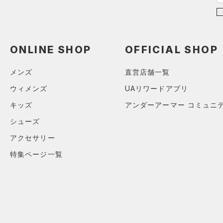
HOVR(ホバー)
（0）
（0）
グローブ・手袋
M
オレンジ
その他
在庫あり
CHARGED(チャージド)
（0）
限定
（3）
アイウェア
L
MICRO G(マイクロＧ)
（0）
リストバンド＆ヘッドバンド
XL
ONLINE SHOP
OFFICIAL SHOP
直営限定
（0）
コレクション
（0）
TRIBASE(トライベース)
2XL
公式サイト限定
（0）
（0）
（0）
スポーツマスク
メンズ
直営店舗一覧
3XL
プロジェクトロック
（0）
在庫残りわずか
（0）
RUSH(ラッシュ)
（0）
（29）
ウィメンズ
UAリワードアプリ
ソックス
4XL
ステフィン・カリー
（0）
ISO-CHILL(アイソチル)
（0）
5XL
（0）
キッズ
アンダーアーマー コミュニ
ネックウォーマー
アジア限定
（0）
Tech(テック)
（0）
6XL
シューズ
（2）
スリーブ
COLDGEAR ARMOUR(コール
アクセサリー
（10）
ドギアアーマー)
タオル
（0）
特集ページ一覧
HEATGEAR ARMOUR(ヒート
（0）
ボール
ギアアーマー)
（0）
（0）
イヤホン＆ヘッドホン
STORM(ストーム)
（0）
（5）
ウォーターボトル
COLDGEAR INFRARED(コー
（0）
その他
ルドギアインフラレッド)
（0）