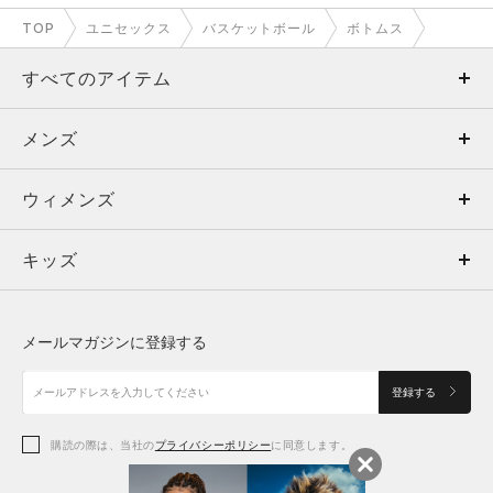
TOP
ユニセックス
バスケットボール
ボトムス
すべてのアイテム
メンズ
メンズ
ウィメンズ
トップス
ウィメンズ
キッズ
トップス
ボトムス
キッズ
トップス
ボトムス
シューズ
シューズ
メールマガジンに登録する
ボトムス
シューズ
アクセサリー
アクセサリー
登録する
シューズ
アクセサリー
購読の際は、当社の
プライバシーポリシー
に同意します。