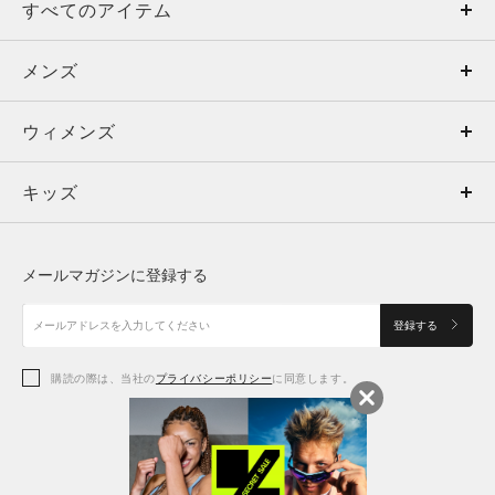
すべてのアイテム
メンズ
メンズ
ウィメンズ
トップス
ウィメンズ
キッズ
トップス
ボトムス
キッズ
トップス
ボトムス
シューズ
シューズ
メールマガジンに登録する
ボトムス
シューズ
アクセサリー
アクセサリー
登録する
シューズ
アクセサリー
購読の際は、当社の
プライバシーポリシー
に同意します。
アクセサリー
スポーツブラ