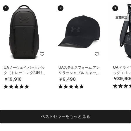
1
2
3
直営限定
UAノーウェイ バックパッ
UAステルスフォーム アン
UAドライ
ク（トレーニング/UNISE
クラッシャブル キャップ
ッグ（ゴルフ
X）
（ライフスタイル/UNISE
￥39,60
￥19,910
￥6,490
X）
ベストセラーをもっと見る