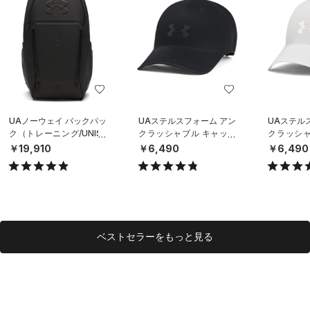
UAノーウェイ バックパッ
UAステルスフォーム アン
UAステル
ク（トレーニング/UNISE
クラッシャブル キャップ
クラッシャ
X）
（ライフスタイル/UNISE
（ライフスタ
￥19,910
￥6,490
￥6,490
X）
X）
ベストセラーをもっと見る