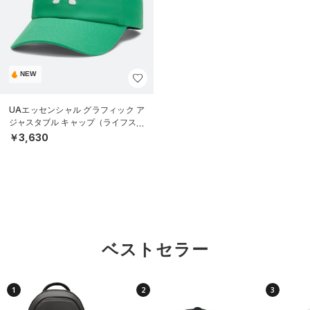
NEW
UAエッセンシャル グラフィック ア
ジャスタブル キャップ（ライフスタ
イル/UNISEX）
￥3,630
ベストセラー
1
2
3