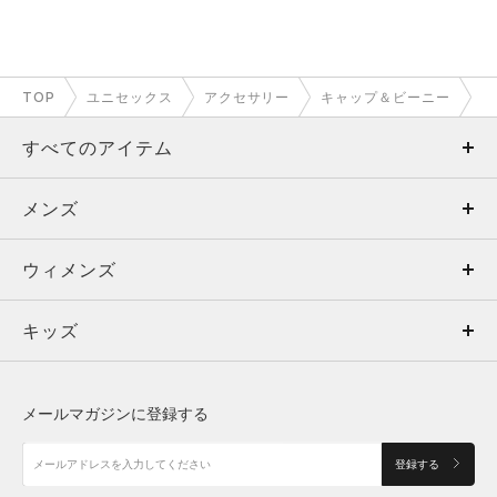
TOP
ユニセックス
アクセサリー
キャップ＆ビーニー
すべてのアイテム
メンズ
メンズ
ウィメンズ
トップス
ウィメンズ
キッズ
トップス
ボトムス
キッズ
トップス
ボトムス
シューズ
シューズ
メールマガジンに登録する
ボトムス
シューズ
アクセサリー
アクセサリー
登録する