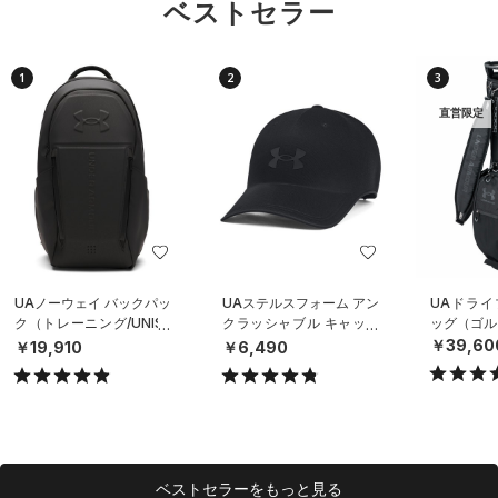
ベストセラー
1
2
3
直営限定
UAノーウェイ バックパッ
UAステルスフォーム アン
UAドライ
ク（トレーニング/UNISE
クラッシャブル キャップ
ッグ（ゴルフ
X）
（ライフスタイル/UNISE
￥39,60
￥19,910
￥6,490
X）
ベストセラーをもっと見る