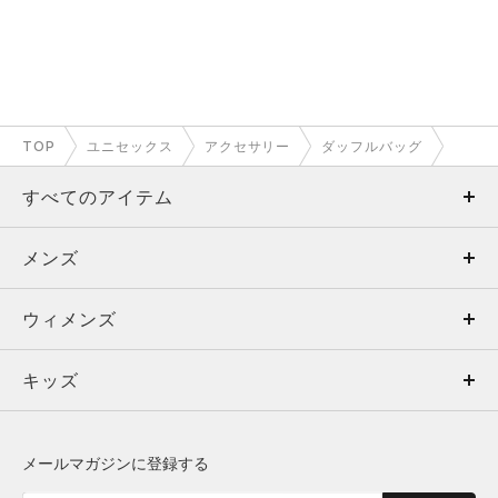
TOP
ユニセックス
アクセサリー
ダッフルバッグ
すべてのアイテム
メンズ
メンズ
ウィメンズ
トップス
ウィメンズ
キッズ
トップス
ボトムス
キッズ
トップス
ボトムス
シューズ
シューズ
メールマガジンに登録する