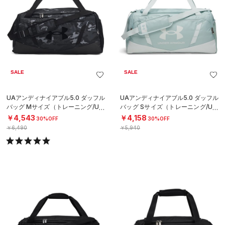
SALE
SALE
UAアンディナイアブル5.0 ダッフル
UAアンディナイアブル5.0 ダッフル
バッグ Mサイズ（トレーニング/UNI
バッグ Sサイズ（トレーニング/UNI
SEX）
SEX）
￥4,543
￥4,158
30%OFF
30%OFF
￥6,490
￥5,940