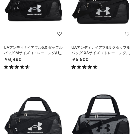
UAアンディナイアブル5.0 ダッフル
UAアンディナイアブル5.0 ダッフル
バッグ Mサイズ（トレーニング/UNI
バッグ XSサイズ（トレーニング/U
SEX）
NISEX）
￥6,490
￥5,500