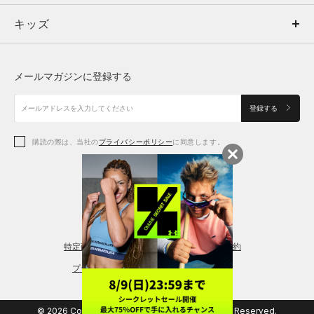
キッズ
トップス
ボトムス
キッズ
トップス
ボトムス
シューズ
シューズ
メールマガジンに登録する
ボトムス
シューズ
アクセサリー
アクセサリー
登録する
シューズ
アクセサリー
購読の際は、当社の
プライバシーポリシー
に同意します。
アクセサリー
スポーツブラ
レギンス＆タイツ
特定商取引法に基づく通販の表記
会員規約
プライバシーポリシー
© 2026 Copyright DOME Corporation. All Rights Reserved.