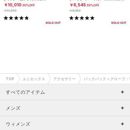
￥10,010
￥6,545
30%OFF
30%OFF
￥14,300
￥9,350
SOLD OUT
SOLD OUT
TOP
ユニセックス
アクセサリー
バックパック＋グローブ・
すべてのアイテム
メンズ
メンズ
ウィメンズ
トップス
ウィメンズ