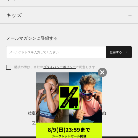
キッズ
トップス
ボトムス
キッズ
トップス
ボトムス
シューズ
シューズ
メールマガジンに登録する
ボトムス
シューズ
アクセサリー
アクセサリー
登録する
シューズ
アクセサリー
購読の際は、当社の
プライバシーポリシー
に同意します。
アクセサリー
スポーツブラ
レギンス＆タイツ
特定商取引法に基づく通販の表記
会員規約
プライバシーポリシー