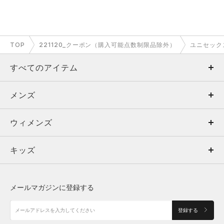
TOP
221120_クーポン（購入可能点数制限品除外）
ユニセック
すべてのアイテム
メンズ
メンズ
ウィメンズ
トップス
ウィメンズ
キッズ
トップス
ボトムス
キッズ
トップス
ボトムス
シューズ
シューズ
メールマガジンに登録する
ボトムス
シューズ
アクセサリー
アクセサリー
登録する