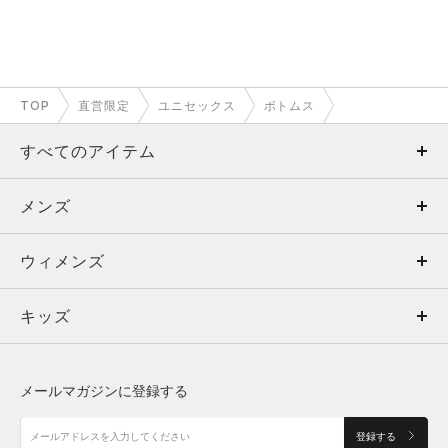
TOP
直営限定
ユニセックス
ボトムス
すべてのアイテム
メンズ
メンズ
ウィメンズ
トップス
ウィメンズ
キッズ
トップス
ボトムス
キッズ
トップス
ボトムス
シューズ
シューズ
メールマガジンに登録する
ボトムス
シューズ
アクセサリー
アクセサリー
登録する