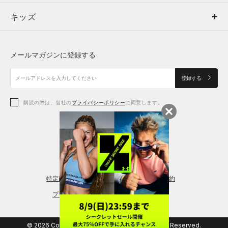
キッズ
トップス
ボトムス
キッズ
トップス
ボトムス
シューズ
シューズ
メールマガジンに登録する
ボトムス
シューズ
アクセサリー
アクセサリー
登録する
シューズ
アクセサリー
購読の際は、当社の
プライバシーポリシー
に同意します。
アクセサリー
スポーツブラ
レギンス＆タイツ
特定商取引法に基づく通販の表記
会員規約
プライバシーポリシー
© 2026 Copyright DOME Corporation. All Rights Reserved.