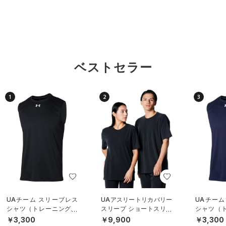
ベストセラー
1
2
3
UAチーム スリーブレス
UAアスリートリカバリー
UAチーム
シャツ（トレーニング/U
スリープ ショートスリー
シャツ（ト
NISEX）
ブ シャツ（ライフスタイ
NISEX）
￥3,300
￥9,900
￥3,300