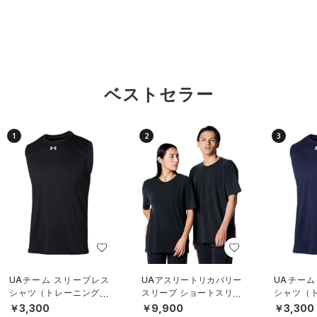
ベストセラー
1
2
3
UAチーム スリーブレス
UAアスリートリカバリー
UAチーム
シャツ（トレーニング/U
スリープ ショートスリー
シャツ（ト
NISEX）
ブ シャツ（ライフスタイ
NISEX）
￥3,300
￥9,900
￥3,300