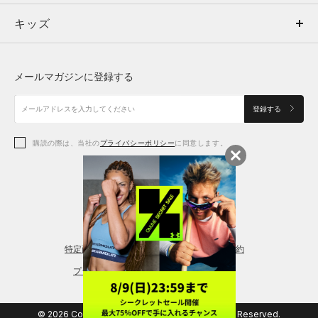
キッズ
トップス
ボトムス
キッズ
トップス
ボトムス
シューズ
シューズ
メールマガジンに登録する
ボトムス
シューズ
アクセサリー
アクセサリー
登録する
シューズ
アクセサリー
購読の際は、当社の
プライバシーポリシー
に同意します。
アクセサリー
スポーツブラ
レギンス＆タイツ
特定商取引法に基づく通販の表記
会員規約
プライバシーポリシー
© 2026 Copyright DOME Corporation. All Rights Reserved.