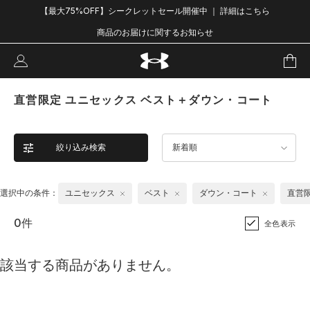
【最大75%OFF】シークレットセール開催中 ｜ 詳細はこちら
商品のお届けに関するお知らせ
直営限定 ユニセックス ベスト＋ダウン・コート
絞り込み検索
新着順
選択中の条件：
ユニセックス
ベスト
ダウン・コート
直営
0件
全色表示
該当する商品がありません。