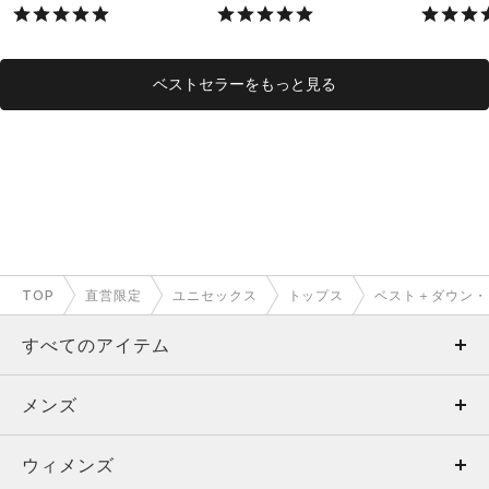
ル/UNISEX）
ベストセラーをもっと見る
TOP
直営限定
ユニセックス
トップス
ベスト＋ダウン・
すべてのアイテム
メンズ
メンズ
ウィメンズ
トップス
ウィメンズ