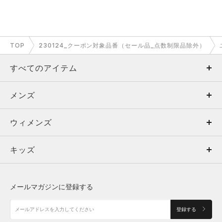
TOP
230124_クーポン対象品番（セール品_点数制限品除外）
すべてのアイテム
メンズ
メンズ
ウィメンズ
トップス
ウィメンズ
キッズ
トップス
ボトムス
キッズ
トップス
ボトムス
シューズ
シューズ
メールマガジンに登録する
ボトムス
シューズ
アクセサリー
アクセサリー
登録する