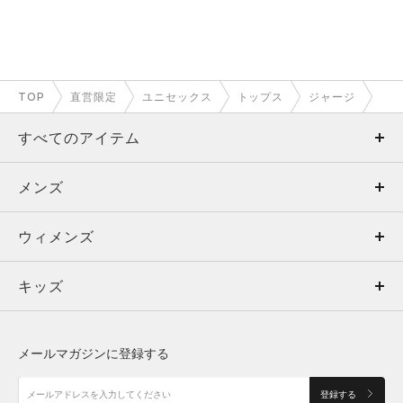
TOP
直営限定
ユニセックス
トップス
ジャージ
すべてのアイテム
メンズ
メンズ
ウィメンズ
トップス
ウィメンズ
キッズ
トップス
ボトムス
キッズ
トップス
ボトムス
シューズ
シューズ
メールマガジンに登録する
ボトムス
シューズ
アクセサリー
アクセサリー
登録する