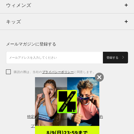
ウィメンズ
トップス
ウィメンズ
キッズ
トップス
ボトムス
キッズ
トップス
ボトムス
シューズ
シューズ
メールマガジンに登録する
ボトムス
シューズ
アクセサリー
アクセサリー
登録する
シューズ
アクセサリー
購読の際は、当社の
プライバシーポリシー
に同意します。
アクセサリー
スポーツブラ
レギンス＆タイツ
特定商取引法に基づく通販の表記
会員規約
プライバシーポリシー