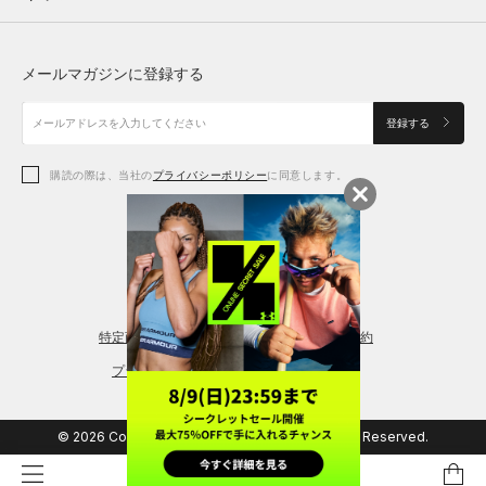
トップス
ボトムス
シューズ
シューズ
メールマガジンに登録する
ボトムス
シューズ
アクセサリー
アクセサリー
登録する
シューズ
アクセサリー
購読の際は、当社の
プライバシーポリシー
に同意します。
アクセサリー
スポーツブラ
レギンス＆タイツ
特定商取引法に基づく通販の表記
会員規約
プライバシーポリシー
© 2026 Copyright DOME Corporation. All Rights Reserved.