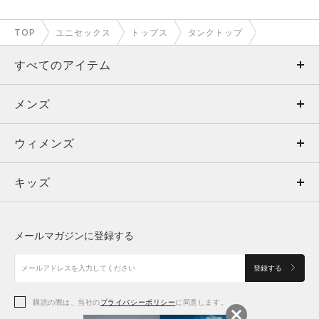
TOP
ユニセックス
トップス
タンクトップ
すべてのアイテム
メンズ
メンズ
ウィメンズ
トップス
ウィメンズ
キッズ
トップス
ボトムス
キッズ
トップス
ボトムス
シューズ
シューズ
メールマガジンに登録する
ボトムス
シューズ
アクセサリー
アクセサリー
登録する
シューズ
アクセサリー
購読の際は、当社の
プライバシーポリシー
に同意します。