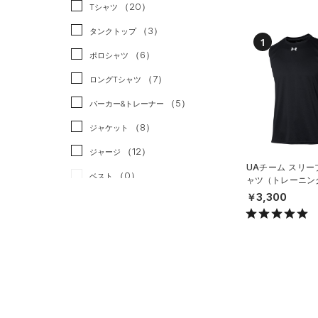
スポーツスタイル
（0）
（20）
Tシャツ
アメリカンフットボール
（3）
タンクトップ
1
（0）
（6）
ポロシャツ
サッカー
（0）
（7）
ロングTシャツ
リカバリー
（0）
（5）
パーカー&トレーナー
その他
（0）
（8）
ジャケット
（12）
ジャージ
UAチーム スリー
（0）
ベスト
ャツ（トレーニング/
X）
￥3,300
（1）
ダウン・コート
（0）
スポーツブラ
（0）
セットアップ
（0）
スイムウェア
ボトムス