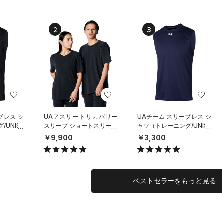
2
3
ブレス シ
UAアスリートリカバリー
UAチーム スリーブレス シ
UNISE
スリープ ショートスリーブ
ャツ（トレーニング/UNISE
シャツ（ライフスタイル/U
X）
￥9,900
￥3,300
NISEX）
ベストセラーをもっと見る