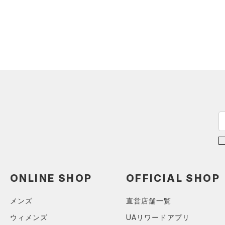
アクセサリー
すべてのボトムス
シューズ
すべてのアクセサリー
（0）
レギンス&タイツ
すべてのシューズ
（31）
バックパック
（18）
ショートパンツ
サイズ
（17）
スポーツシューズ
ショルダー＆トートバッグ
（16）
パンツ(ロングパンツ)
（9）
カテゴリーを選択してください。
カラー
（0）
スパイク
（3）
スウェット＆フリース
（10）
サックパック
スポーツスタイルシューズ
（0）
アンダーウェア
（27）
価格
（8）
ウェストバッグ
（0）
ブラック
スカート
ホワイト
ブラウン
グリーン
（0）
サンダル
（14）
ダッフルバッグ
（0）
テクノロジー
スイムウェア
（13）
キャップ＆ビーニー
～
円
円
ブルー
パープル
レッド
イエロー
（0）
FLOW(フロー)
（0）
ベルト
在庫
HOVR(ホバー)
（0）
（2）
グローブ・手袋
オレンジ
その他
ONLINE SHOP
OFFICIAL SHOP
在庫あり
CHARGED(チャージド)
（0）
（3）
アイウェア
MICRO G(マイクロＧ)
（0）
リストバンド＆ヘッドバンド
メンズ
直営店舗一覧
限定
（0）
TRIBASE(トライベース)
ウィメンズ
UAリワードアプリ
（0）