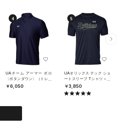
4
5
6
UAチーム アーマー ポロ
UAオリックス テック ショ
UAチー
〈ボタンダウン〉（トレー
ートスリーブ Tシャツ＜ホ
ブ Tシ
ニング/UNISEX）
ーム＞（ベースボール/UNI
UNISEX
￥6,050
￥3,850
￥3,30
SEX）