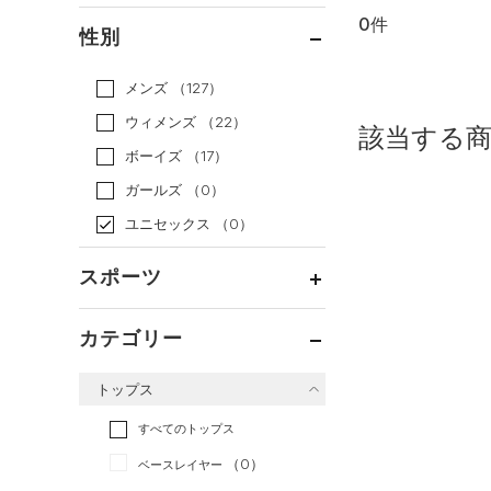
0件
通常価格
（0）
性別
セール
（0）
メンズ
（127）
ウィメンズ
（22）
該当する
ボーイズ
（17）
ガールズ
（0）
ユニセックス
（0）
スポーツ
ベースボール
（0）
カテゴリー
バスケットボール
（0）
トップス
ゴルフ
（0）
トレーニング
すべてのトップス
（0）
ランニング
（0）
（0）
ベースレイヤー