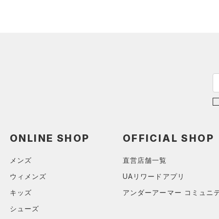
アクセサリー
すべてのボトムス
シューズ
すべてのアクセサリー
（0）
レギンス&タイツ
すべてのシューズ
（2）
バックパック
（2）
ショートパンツ
サイズ
（5）
スポーツシューズ
（1）
ショルダー＆トートバッグ
（0）
パンツ(ロングパンツ)
YXS(120cm)
カラー
（0）
スパイク
（0）
サックパック
（0）
スウェット＆フリース
YS(130cm)
スポーツスタイルシューズ
（1）
ウェストバッグ
（0）
アンダーウェア
YM(140cm)
（9）
（0）
ダッフルバッグ
（0）
ブラック
スカート
ホワイト
ブラウン
グリーン
YL(150cm)
（0）
サンダル
（1）
キャップ＆ビーニー
（0）
YXL(160cm)
スイムウェア
（0）
ONLINE SHOP
OFFICIAL SHOP
XS
ベルト
ブルー
パープル
レッド
イエロー
S
（0）
グローブ・手袋
メンズ
直営店舗一覧
M
（0）
アイウェア
オレンジ
その他
ウィメンズ
UAリワードアプリ
L
リストバンド＆ヘッドバンド
キッズ
アンダーアーマー コミュニ
（0）
XL
価格
シューズ
2XL
（0）
スポーツマスク