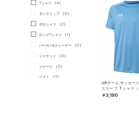
スポーツスタイル
（0）
（4）
Tシャツ
アメリカンフットボール
（0）
タンクトップ
（0）
（2）
ポロシャツ
サッカー
（1）
（1）
ロングTシャツ
リカバリー
（0）
（0）
パーカー&トレーナー
その他
（0）
（0）
ジャケット
（0）
ジャージ
（0）
ベスト
UAチーム サッカー
（0）
ダウン・コート
スリーブ Tシャツ（サ
X）
￥3,190
（0）
スポーツブラ
（0）
セットアップ
（0）
スイムウェア
ボトムス