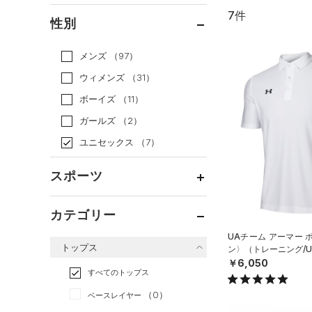
7件
通常価格
（7）
性別
セール
（0）
メンズ
（97）
ウィメンズ
（31）
ボーイズ
（11）
ガールズ
（2）
ユニセックス
（7）
スポーツ
ベースボール
（0）
カテゴリー
バスケットボール
（0）
UAチーム アーマー 
トップス
ン〉（トレーニング/UN
ゴルフ
（0）
￥6,050
トレーニング
すべてのトップス
（6）
ランニング
（0）
（0）
ベースレイヤー