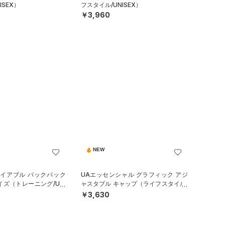
ISEX）
フスタイル/UNISEX）
￥3,960
NEW
ナイアブル バックパック
UAエッセンシャル グラフィック アジ
イズ（トレーニング/UNI
ャスタブル キャップ（ライフスタイル/
UNISEX）
￥3,630