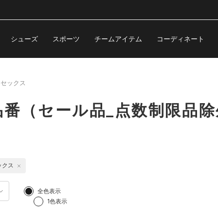
シューズ
スポーツ
チームアイテム
コーディネート
ニセックス
対象品番（セール品_点数制限品
ックス
全色表示
1色表示