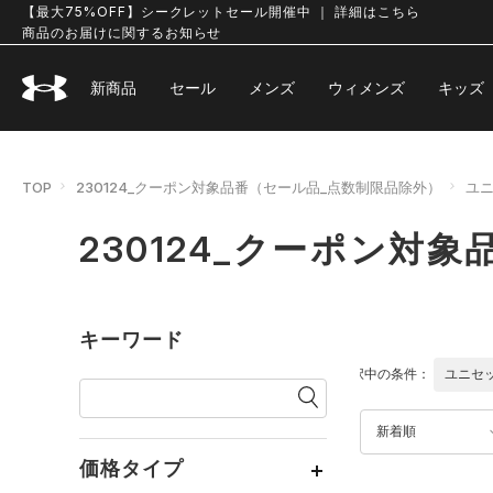
【最大75%OFF】シークレットセール開催中 ｜ 詳細はこちら
商品のお届けに関するお知らせ
新商品
セール
メンズ
ウィメンズ
キッズ
TOP
230124_クーポン対象品番（セール品_点数制限品除外）
ユ
230124_クーポン
キーワード
選択中の条件：
ユニセ
新着順
価格タイプ