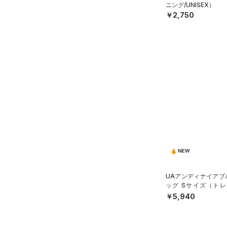
ニング/UNISEX）
￥2,750
NEW
UAアンディナイアブル
ッグ Sサイズ（トレー
X）
￥5,940