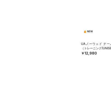
ソックス
HEATGEAR ARMOUR(ヒート
ギアアーマー)
（2）
（0）
ネックウォーマー
STORM(ストーム)
（38）
（4）
スリーブ
COLDGEAR INFRARED(コー
（10）
タオル
ルドギアインフラレッド)
NEW
（0）
（0）
ボール
AUXETIC(オーゼティック)
（0）
イヤホン＆ヘッドホン
UAノーウェイ チー
（0）
（トレーニング/UNIS
（0）
ウォーターボトル
￥12,980
Charged Cotton(チャージド
（11）
その他
コットン)
（0）
Rival Fleece(ライバルフリー
ス)
（0）
Armour Fleece(アーマーフリ
ース)
（0）