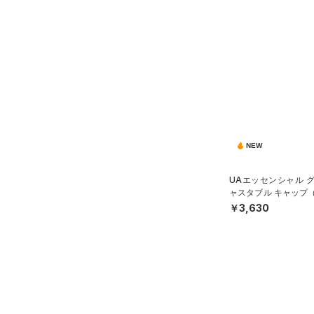
NEW
UAエッセンシャル 
ャスタブル キャップ
UNISEX）
￥3,630