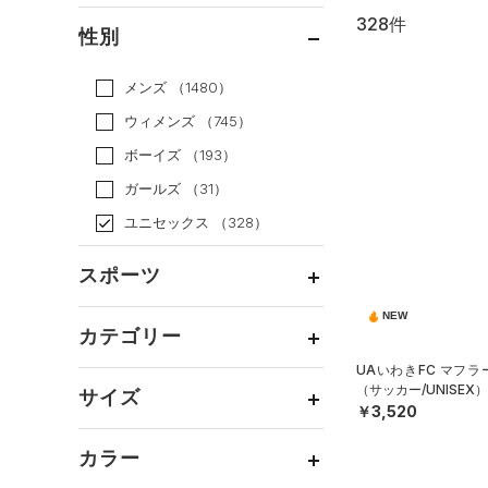
328件
通常価格
（192）
性別
セール
（136）
メンズ
（1480）
ウィメンズ
（745）
ボーイズ
（193）
ガールズ
（31）
ユニセックス
（328）
スポーツ
NEW
ベースボール
（1）
カテゴリー
バスケットボール
（36）
UAいわきFC マフラ
トップス
（サッカー/UNISEX）
ゴルフ
（20）
サイズ
￥3,520
ボトムス
トレーニング
すべてのトップス
（128）
カテゴリーを選択してください。
アクセサリー
カラー
すべてのボトムス
ランニング
（24）
（0）
ベースレイヤー
シューズ