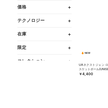
すべてのアクセサリー
（0）
スポーツスタイル
（85）
レギンス&タイツ
（11）
Tシャツ
価格
すべてのシューズ
（34）
アメリカンフットボール
バックパック
（12）
ショートパンツ
（3）
タンクトップ
ブラック
ホワイト
ブラウン
グリーン
（0）
（50）
スポーツシューズ
ショルダー＆トートバッグ
（5）
パンツ(ロングパンツ)
（0）
ポロシャツ
テクノロジー
（12）
サッカー
（16）
（0）
スパイク
～
円
円
（6）
スウェット＆フリース
（4）
ロングTシャツ
ブルー
パープル
レッド
イエロー
リカバリー
（18）
（8）
サックパック
FLOW(フロー)
（13）
スポーツスタイルシューズ
在庫
（0）
アンダーウェア
（16）
パーカー&トレーナー
その他
（37）
（0）
（8）
ウェストバッグ
HOVR(ホバー)
（42）
（0）
スカート
（1）
ジャケット
オレンジ
その他
（0）
在庫あり
サンダル
（14）
ダッフルバッグ
CHARGED(チャージド)
（0）
限定
（0）
スイムウェア
（3）
ジャージ
NEW
MICRO G(マイクロＧ)
（14）
（3）
キャップ＆ビーニー
直営限定
（36）
（2）
ベスト
コレクション
TRIBASE(トライベース)
（0）
ベルト
UAネクストジェン 
公式サイト限定
（1）
（0）
（0）
ダウン・コート
スケットボール/UNIS
（2）
グローブ・手袋
プロジェクトロック
（1）
在庫残りわずか
（30）
￥4,400
RUSH(ラッシュ)
（0）
（0）
スポーツブラ
（5）
アイウェア
ステフィン・カリー
（8）
ISO-CHILL(アイソチル)
（0）
（0）
セットアップ
リストバンド＆ヘッドバンド
アジア限定
（2）
Tech(テック)
（2）
（0）
（0）
スイムウェア
COLDGEAR ARMOUR(コール
（0）
スポーツマスク
ドギアアーマー)
（0）
（55）