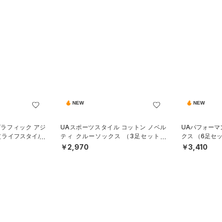
NEW
NEW
グラフィック アジ
UAスポーツスタイル コットン ノベル
UAパフォーマ
（ライフスタイル/
ティ クルーソックス （3足セット）
クス （6足セ
（トレーニング/UNISEX）
ISEX）
￥2,970
￥3,410