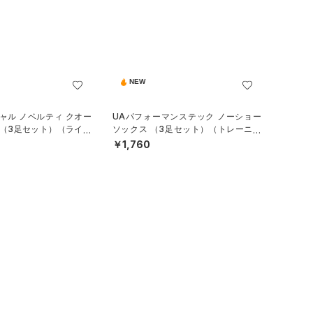
NEW
ャル ノベルティ クオー
UAパフォーマンステック ノーショー
 （3足セット）（ライフ
ソックス （3足セット）（トレーニン
EX）
グ/UNISEX）
￥1,760