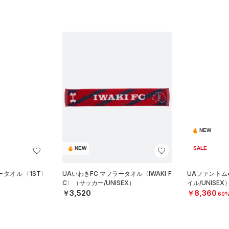
NEW
NEW
SALE
ータオル〈1ST〉
UAいわきFC マフラータオル〈IWAKI F
UAファントム
C〉（サッカー/UNISEX）
イル/UNISEX
￥3,520
￥8,360
60%