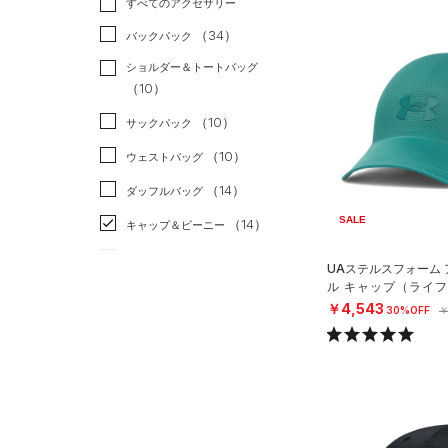
すべてのアクセサリー
（0）
スポーツスタイル
（13）
レギンス&タイツ
（21）
Tシャツ
（34）
アメリカンフットボール
バックパック
（18）
ショートパンツ
（4）
タンクトップ
（0）
ショルダー＆トートバッグ
（16）
パンツ(ロングパンツ)
（6）
ポロシャツ
（10）
サッカー
（0）
（3）
スウェット＆フリース
（7）
ロングTシャツ
リカバリー
（0）
（10）
サックパック
（0）
アンダーウェア
（5）
パーカー&トレーナー
その他
（0）
（10）
ウェストバッグ
（0）
スカート
（8）
ジャケット
（14）
ダッフルバッグ
（0）
スイムウェア
（12）
ジャージ
SALE
（14）
キャップ＆ビーニー
（0）
ベスト
（0）
ベルト
UAステルスフォーム
（1）
ダウン・コート
ル キャップ（ライフス
（2）
グローブ・手袋
X）
￥4,543
30%OFF
￥
（0）
スポーツブラ
（3）
アイウェア
（0）
セットアップ
リストバンド＆ヘッドバンド
（0）
（0）
スイムウェア
（0）
スポーツマスク
（43）