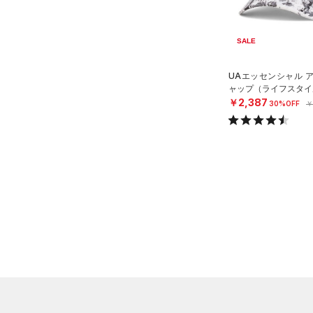
ブラック
ホワイト
ブラウン
グリーン
MDLG
（0）
サンダル
テクノロジー
LGXL
SALE
～
円
円
ブルー
パープル
レッド
イエロー
FLOW(フロー)
（0）
在庫
UAエッセンシャル 
HOVR(ホバー)
（0）
ャップ（ライフスタイル
オレンジ
その他
￥2,387
在庫あり
30%OFF
￥
CHARGED(チャージド)
（0）
限定
MICRO G(マイクロＧ)
（0）
直営限定
（0）
コレクション
TRIBASE(トライベース)
公式サイト限定
（0）
（0）
プロジェクトロック
（0）
在庫残りわずか
（0）
RUSH(ラッシュ)
（0）
ステフィン・カリー
（0）
ISO-CHILL(アイソチル)
（1）
アジア限定
（0）
Tech(テック)
（0）
COLDGEAR ARMOUR(コール
ドギアアーマー)
（0）
HEATGEAR ARMOUR(ヒート
ギアアーマー)
（0）