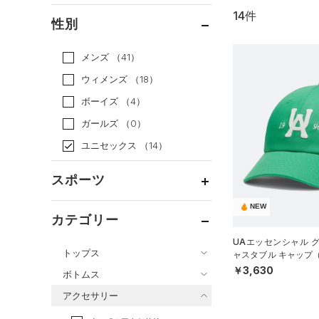
14件
通常価格
（11）
性別
セール
（3）
メンズ
（41）
ウィメンズ
（18）
ボーイズ
（4）
ガールズ
（0）
ユニセックス
（14）
スポーツ
NEW
ベースボール
（0）
カテゴリー
バスケットボール
（0）
UAエッセンシャル 
トップス
ャスタブル キャップ
ゴルフ
（1）
UNISEX）
￥3,630
ボトムス
トレーニング
すべてのトップス
（0）
アクセサリー
すべてのボトムス
ランニング
（0）
（0）
ベースレイヤー