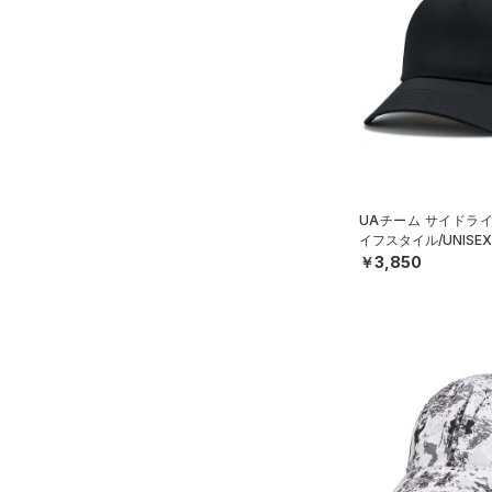
ソックス
（0）
ネックウォーマー
（4）
スリーブ
（10）
タオル
（0）
ボール
（0）
イヤホン＆ヘッドホン
UAチーム サイドラ
（5）
ウォーターボトル
イフスタイル/UNISE
（11）
￥3,850
その他
シューズ
すべてのシューズ
サイズ
（18）
スポーツシューズ
YSM/YMD
カラー
（0）
スパイク
ONESIZE
スポーツスタイルシューズ
SMMD
（27）
価格