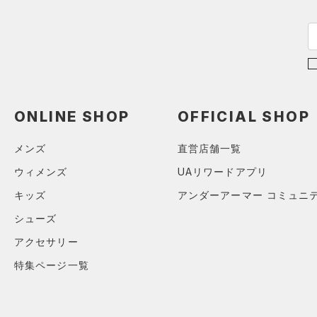
STORM(ストーム)
（0）
COLDGEAR INFRARED(コー
ルドギアインフラレッド)
（0）
AUXETIC(オーゼティック)
（0）
ONLINE SHOP
OFFICIAL SHOP
Charged Cotton(チャージド
コットン)
（0）
メンズ
直営店舗一覧
Rival Fleece(ライバルフリー
ウィメンズ
UAリワードアプリ
ス)
（0）
キッズ
アンダーアーマー コミュニ
Armour Fleece(アーマーフリ
シューズ
ース)
（0）
アクセサリー
特集ページ一覧