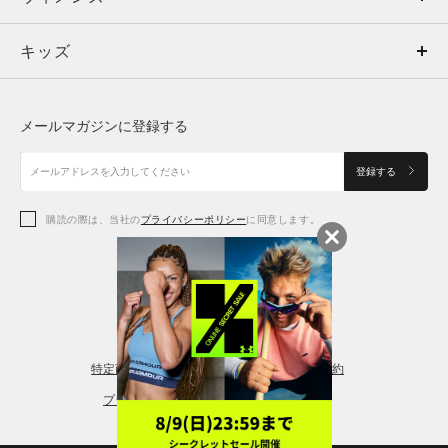
キッズ
トップス
ボトムス
キッズ
トップス
ボトムス
シューズ
シューズ
メールマガジンに登録する
ボトムス
シューズ
アクセサリー
アクセサリー
登録する
シューズ
アクセサリー
購読の際は、当社の
プライバシーポリシー
に同意します。
アクセサリー
スポーツブラ
レギンス＆タイツ
特定商取引法に基づく通販の表記
会員規約
プライバシーポリシー