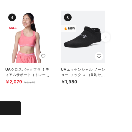
4
5
6
SALE
SALE
NEW
UAクロスバックブラ ミデ
UAエッセンシャル ノーシ
UAテッ
ィアムサポート（トレーニ
ョー ソックス （6足セッ
イン1 
ング/GIRLS）
ト）（トレーニング/KID
ング/GIR
￥2,079
￥1,980
￥2,77
￥2,970
S）