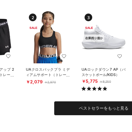
2
3
SALE
SALE
在庫残り僅か
アップ 2
UAクロスバックブラ ミデ
UAロックダウン7 AP（バ
（トレーニ
ィアムサポート（トレーニ
スケットボール/KIDS）
ング/GIRLS）
￥5,775
￥2,079
￥8,250
￥2,970
ベストセラーをもっと見る