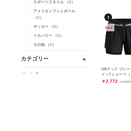
スポーツスタイル
（0）
アメリカンフットボール
1
（0）
サッカー
（0）
SALE
リカバリー
（0）
その他
（0）
カテゴリー
UAテック プレー
トップス
サイズ
イン1 ショーツ
ング/GIRLS）
ボトムス
￥2,772
￥3,960
すべてのトップス
カテゴリーを選択してください。
アクセサリー
カラー
すべてのボトムス
（0）
ベースレイヤー
シューズ
すべてのアクセサリー
（0）
レギンス&タイツ
（0）
Tシャツ
すべてのシューズ
（0）
バックパック
（0）
ショートパンツ
（0）
タンクトップ
ブラック
ホワイト
ブラウン
グリーン
（0）
スポーツシューズ
ショルダー＆トートバッグ
（0）
パンツ(ロングパンツ)
（0）
ポロシャツ
（0）
（0）
スパイク
（0）