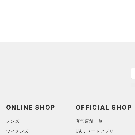
スウェット＆フリース
（0）
ロングTシャツ
ブルー
パープル
レッド
イエロー
（0）
サックパック
スポーツスタイルシューズ
（0）
アンダーウェア
（0）
パーカー&トレーナー
（0）
（0）
ウェストバッグ
（0）
スカート
（0）
ジャケット
オレンジ
その他
（0）
サンダル
（0）
ダッフルバッグ
（0）
スイムウェア
（0）
ジャージ
（0）
キャップ＆ビーニー
価格
（0）
ベスト
（0）
ベルト
（0）
ダウン・コート
（0）
グローブ・手袋
テクノロジー
（0）
スポーツブラ
～
円
円
（0）
アイウェア
FLOW(フロー)
（0）
（0）
セットアップ
在庫
リストバンド＆ヘッドバンド
HOVR(ホバー)
（0）
（0）
（0）
スイムウェア
在庫あり
CHARGED(チャージド)
（0）
（0）
スポーツマスク
MICRO G(マイクロＧ)
（0）
限定
（0）
ソックス
ONLINE SHOP
OFFICIAL SHOP
TRIBASE(トライベース)
（0）
ネックウォーマー
（0）
直営限定
（0）
コレクション
メンズ
直営店舗一覧
（0）
スリーブ
RUSH(ラッシュ)
（0）
公式サイト限定
（0）
ウィメンズ
UAリワードアプリ
（0）
プロジェクトロック
タオル
（0）
ISO-CHILL(アイソチル)
（0）