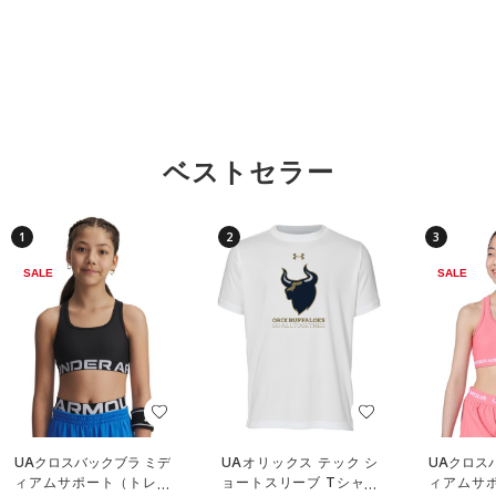
ベストセラー
1
2
3
SALE
SALE
UAクロスバックブラ ミデ
UAオリックス テック シ
UAクロス
ィアムサポート（トレー
ョートスリーブ Tシャツ
ィアムサ