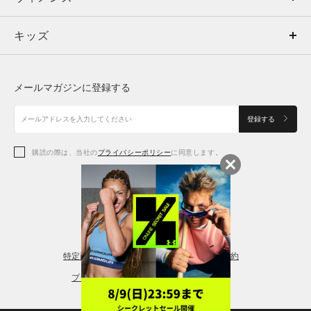
キッズ
トップス
ボトムス
キッズ
トップス
ボトムス
シューズ
シューズ
メールマガジンに登録する
ボトムス
シューズ
アクセサリー
アクセサリー
登録する
シューズ
アクセサリー
購読の際は、当社の
プライバシーポリシー
に同意します。
アクセサリー
スポーツブラ
レギンス＆タイツ
特定商取引法に基づく通販の表記
会員規約
プライバシーポリシー