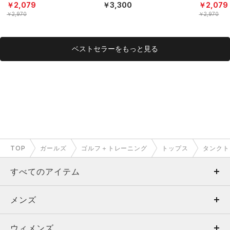
ニング/GIRLS）
〈オリっこ〉（ベースボ
ニング/GI
￥2,079
￥3,300
￥2,079
ール/KIDS）
￥2,970
￥2,970
ベストセラーをもっと見る
TOP
ガールズ
ゴルフ＋トレーニング
トップス
タンクト
すべてのアイテム
メンズ
メンズ
ウィメンズ
トップス
ウィメンズ