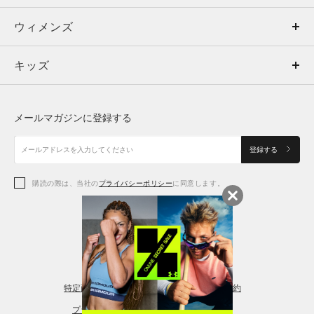
ウィメンズ
トップス
ウィメンズ
キッズ
トップス
ボトムス
キッズ
トップス
ボトムス
シューズ
シューズ
メールマガジンに登録する
ボトムス
シューズ
アクセサリー
アクセサリー
登録する
シューズ
アクセサリー
購読の際は、当社の
プライバシーポリシー
に同意します。
アクセサリー
スポーツブラ
レギンス＆タイツ
特定商取引法に基づく通販の表記
会員規約
プライバシーポリシー