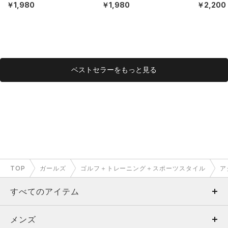
ト）（トレーニング/KID
ト）（トレーニング/KID
ト）（ライ
￥1,980
￥1,980
￥2,200
S）
S）
DS）
ベストセラーをもっと見る
TOP
ガールズ
ゴルフ＋トレーニング＋スポーツスタイル
ア
すべてのアイテム
メンズ
メンズ