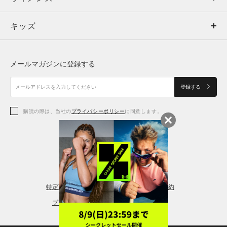
キッズ
トップス
ボトムス
キッズ
トップス
ボトムス
シューズ
シューズ
メールマガジンに登録する
ボトムス
シューズ
アクセサリー
アクセサリー
登録する
シューズ
アクセサリー
購読の際は、当社の
プライバシーポリシー
に同意します。
アクセサリー
スポーツブラ
レギンス＆タイツ
特定商取引法に基づく通販の表記
会員規約
プライバシーポリシー