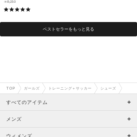
￥8,250
ベストセラーをもっと見る
TOP
ガールズ
トレーニング＋サッカー
シューズ
すべてのアイテム
メンズ
メンズ
ウィメンズ
トップス
ウィメンズ