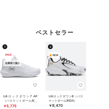
ベストセラー
1
2
SALE
NEW
在庫残り僅か
UAロックダウン7 AP
UAロックダウン8（バス
（バスケットボール/KID
ケットボール/KIDS）
S）
￥8,470
￥5,775