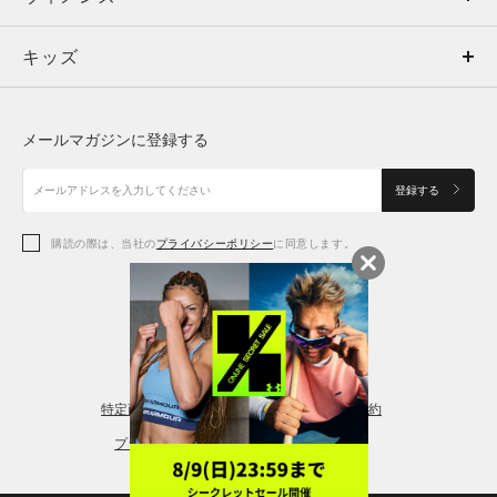
キッズ
トップス
ボトムス
キッズ
トップス
ボトムス
シューズ
シューズ
メールマガジンに登録する
ボトムス
シューズ
アクセサリー
アクセサリー
登録する
シューズ
アクセサリー
購読の際は、当社の
プライバシーポリシー
に同意します。
アクセサリー
スポーツブラ
レギンス＆タイツ
特定商取引法に基づく通販の表記
会員規約
プライバシーポリシー