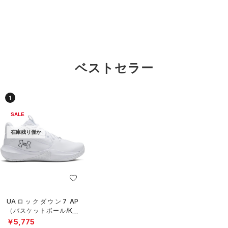
ベストセラー
1
SALE
在庫残り僅か
UAロックダウン7 AP
（バスケットボール/KID
S）
￥5,775