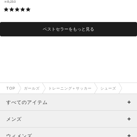
￥8,250
ベストセラーをもっと見る
TOP
ガールズ
トレーニング＋サッカー
シューズ
すべてのアイテム
メンズ
メンズ
ウィメンズ
トップス
ウィメンズ