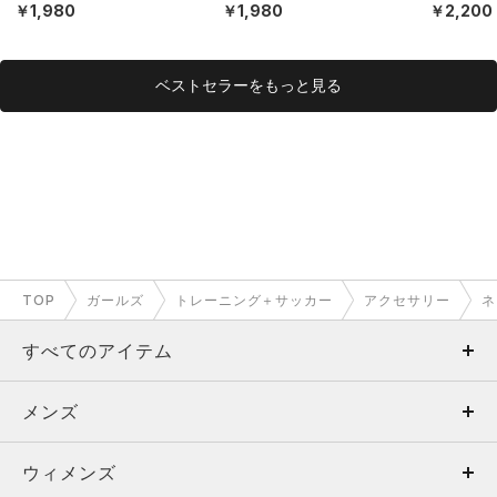
ト）（トレーニング/KID
ト）（トレーニング/KID
ト）（ライ
￥1,980
￥1,980
￥2,200
S）
S）
DS）
ベストセラーをもっと見る
TOP
ガールズ
トレーニング＋サッカー
アクセサリー
ネ
すべてのアイテム
メンズ
メンズ
ウィメンズ
トップス
ウィメンズ