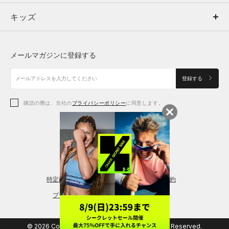
キッズ
トップス
ボトムス
キッズ
トップス
ボトムス
シューズ
シューズ
メールマガジンに登録する
ボトムス
シューズ
アクセサリー
アクセサリー
登録する
シューズ
アクセサリー
購読の際は、当社の
プライバシーポリシー
に同意します。
アクセサリー
スポーツブラ
レギンス＆タイツ
特定商取引法に基づく通販の表記
会員規約
プライバシーポリシー
© 2026 Copyright DOME Corporation. All Rights Reserved.