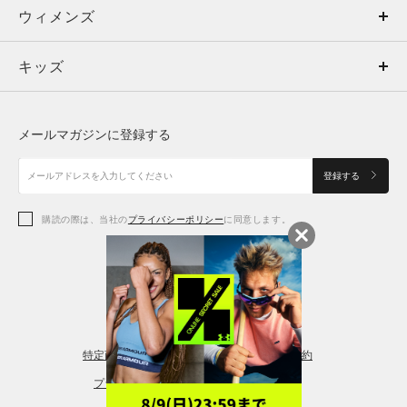
ウィメンズ
トップス
ウィメンズ
キッズ
トップス
ボトムス
キッズ
トップス
ボトムス
シューズ
シューズ
メールマガジンに登録する
ボトムス
シューズ
アクセサリー
アクセサリー
登録する
シューズ
アクセサリー
購読の際は、当社の
プライバシーポリシー
に同意します。
アクセサリー
スポーツブラ
レギンス＆タイツ
特定商取引法に基づく通販の表記
会員規約
プライバシーポリシー