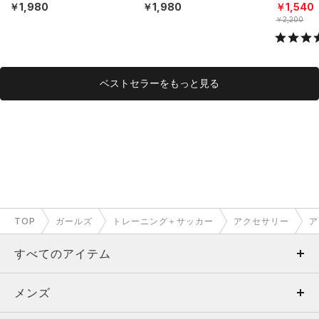
ト）（トレーニング/KID
ト）（トレーニング/KID
ト）（ライ
￥1,980
￥1,980
￥1,540
S）
S）
DS）
￥2,200
ベストセラーをもっと見る
TOP
ガールズ
トレーニング＋サッカー
アクセサリー
ア
すべてのアイテム
メンズ
メンズ