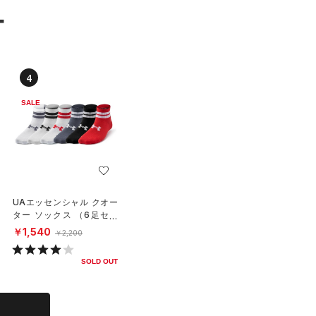
ー
4
SALE
UAエッセンシャル クオー
ター ソックス （6足セッ
ト）（ライフスタイル/KID
￥1,540
￥2,200
S）
SOLD OUT