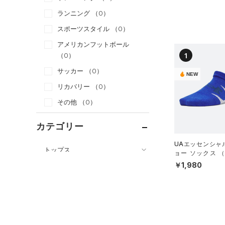
ランニング
（0）
スポーツスタイル
（0）
アメリカンフットボール
1
（0）
サッカー
（0）
NEW
リカバリー
（0）
その他
（0）
カテゴリー
UAエッセンシャ
トップス
ョー ソックス 
ト）（トレーニン
ボトムス
￥1,980
すべてのトップス
S）
アクセサリー
すべてのボトムス
（0）
ベースレイヤー
すべてのアクセサリー
（0）
レギンス&タイツ
（0）
Tシャツ
（0）
バックパック
（0）
ショートパンツ
（0）
タンクトップ