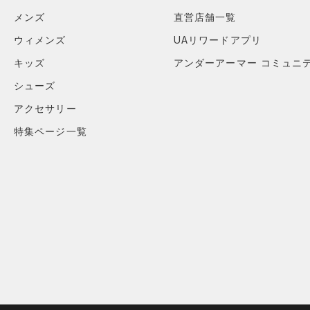
（0）
スリーブ
メンズ
直営店舗一覧
（0）
タオル
ウィメンズ
UAリワードアプリ
（0）
ボール
キッズ
アンダーアーマー コミュニ
（0）
イヤホン＆ヘッドホン
シューズ
（0）
ウォーターボトル
アクセサリー
（0）
その他
特集ページ一覧
シューズ
すべてのシューズ
サイズ
（0）
スポーツシューズ
カテゴリーを選択してください。
カラー
（0）
スパイク
スポーツスタイルシューズ
（0）
価格
ブラック
ホワイト
ブラウン
グリーン
（0）
サンダル
テクノロジー