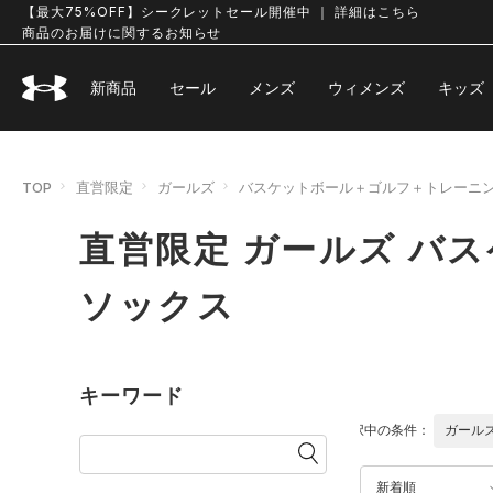
【最大75%OFF】シークレットセール開催中 ｜ 詳細はこちら
商品のお届けに関するお知らせ
新商品
セール
メンズ
ウィメンズ
キッズ
TOP
直営限定
ガールズ
バスケットボール＋ゴルフ＋トレーニ
直営限定 ガールズ バ
ソックス
キーワード
選択中の条件：
ガール
新着順