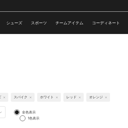
シューズ
スポーツ
チームアイテム
コーディネート
ズ
スパイク
ホワイト
レッド
オレンジ
全色表示
1色表示