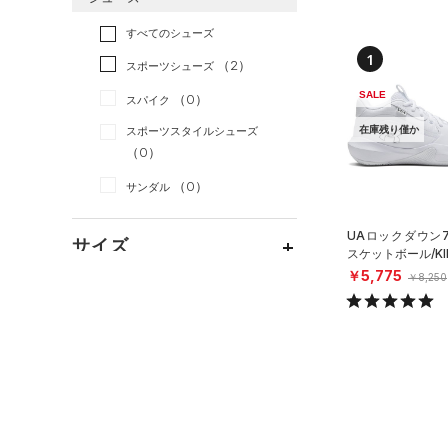
すべてのアクセサリー
（0）
スポーツスタイル
（0）
レギンス&タイツ
（4）
Tシャツ
すべてのシューズ
（0）
アメリカンフットボール
バックパック
（3）
ショートパンツ
（0）
タンクトップ
1
（0）
（2）
スポーツシューズ
ショルダー＆トートバッグ
（0）
パンツ(ロングパンツ)
（0）
ポロシャツ
（0）
サッカー
（0）
SALE
（0）
スパイク
（0）
スウェット＆フリース
（0）
ロングTシャツ
リカバリー
（0）
（0）
サックパック
在庫残り僅か
スポーツスタイルシューズ
（0）
アンダーウェア
（0）
パーカー&トレーナー
その他
（0）
（0）
（0）
ウェストバッグ
（0）
スカート
（0）
ジャケット
（0）
サンダル
（0）
ダッフルバッグ
（0）
スイムウェア
（0）
ジャージ
（0）
キャップ＆ビーニー
UAロックダウン7
サイズ
（0）
ベスト
スケットボール/KI
（0）
ベルト
￥5,775
￥8,250
（0）
ダウン・コート
（0）
グローブ・手袋
カテゴリーを選択してください。
カラー
（1）
スポーツブラ
（0）
アイウェア
（0）
セットアップ
リストバンド＆ヘッドバンド
ブラック
ホワイト
ブラウン
グリーン
（0）
（0）
スイムウェア
（0）
スポーツマスク
ブルー
パープル
レッド
イエロー
（3）