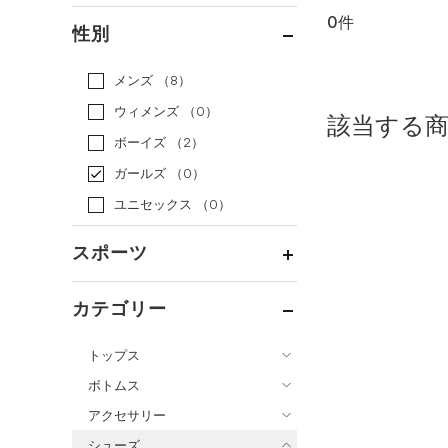
0件
通常価格
（0）
性別
セール
（0）
メンズ
（8）
ウィメンズ
（0）
該当する
ボーイズ
（2）
ガールズ
（0）
ユニセックス
（0）
スポーツ
ベースボール
（0）
カテゴリー
バスケットボール
（0）
トップス
ゴルフ
（0）
ボトムス
トレーニング
すべてのトップス
（0）
アクセサリー
すべてのボトムス
ランニング
（0）
（0）
ベースレイヤー
シューズ