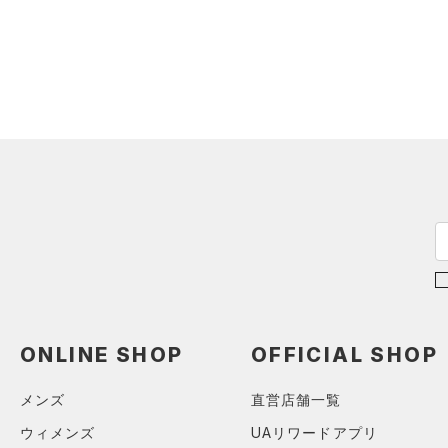
ソックス
（0）
ネックウォーマー
オレンジ
その他
（0）
スリーブ
（0）
タオル
価格
（0）
ボール
（0）
イヤホン＆ヘッドホン
テクノロジー
～
円
円
（0）
ウォーターボトル
FLOW(フロー)
（0）
在庫
（0）
その他
HOVR(ホバー)
（0）
在庫あり
CHARGED(チャージド)
（0）
限定
MICRO G(マイクロＧ)
（0）
直営限定
（0）
コレクション
TRIBASE(トライベース)
ONLINE SHOP
OFFICIAL SHOP
公式サイト限定
（0）
（0）
プロジェクトロック
（0）
メンズ
直営店舗一覧
在庫残りわずか
（0）
RUSH(ラッシュ)
（0）
ステフィン・カリー
（0）
ウィメンズ
UAリワードアプリ
ISO-CHILL(アイソチル)
（0）