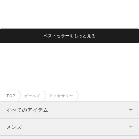
S）
S）
DS）
ベストセラーをもっと見る
TOP
ガールズ
アクセサリー
すべてのアイテム
メンズ
メンズ