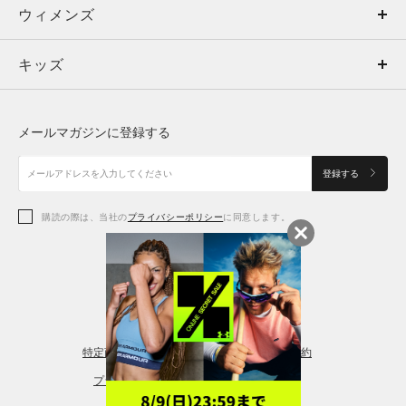
ウィメンズ
トップス
ウィメンズ
キッズ
トップス
ボトムス
キッズ
トップス
ボトムス
シューズ
シューズ
メールマガジンに登録する
ボトムス
シューズ
アクセサリー
アクセサリー
登録する
シューズ
アクセサリー
購読の際は、当社の
プライバシーポリシー
に同意します。
アクセサリー
スポーツブラ
レギンス＆タイツ
特定商取引法に基づく通販の表記
会員規約
プライバシーポリシー