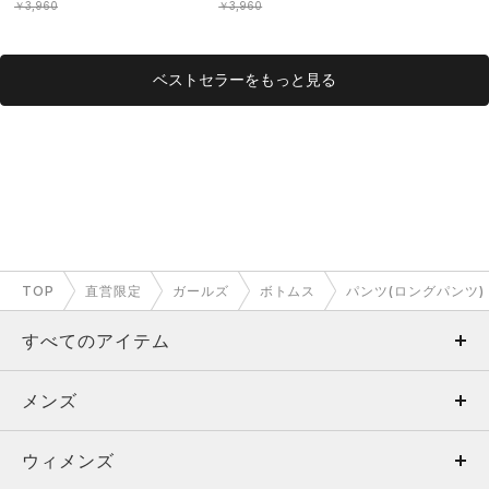
￥3,960
￥3,960
ベストセラーをもっと見る
TOP
直営限定
ガールズ
ボトムス
パンツ(ロングパンツ)
すべてのアイテム
メンズ
メンズ
ウィメンズ
トップス
ウィメンズ