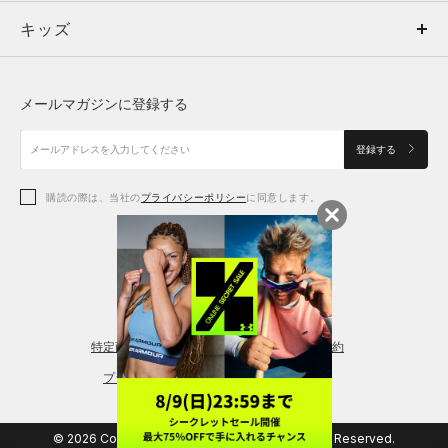
キッズ
トップス
ボトムス
キッズ
トップス
ボトムス
シューズ
シューズ
メールマガジンに登録する
ボトムス
シューズ
アクセサリー
アクセサリー
登録する
シューズ
アクセサリー
購読の際は、当社の
プライバシーポリシー
に同意します。
アクセサリー
スポーツブラ
レギンス＆タイツ
特定商取引法に基づく通販の表記
会員規約
プライバシーポリシー
© 2026 Copyright DOME Corporation. All Rights Reserved.