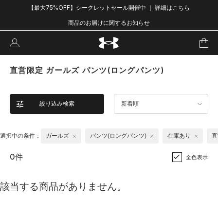
【最大75%OFF】シークレットセール開催中 ｜ 詳細はこちら
商品のお届けに関するお知らせ
直営限定 ガールズ パンツ(ロングパンツ)
絞り込み検索
新着順
選択中の条件：
ガールズ
パンツ(ロングパンツ)
在庫あり
直
0件
全色表示
該当する商品がありません。