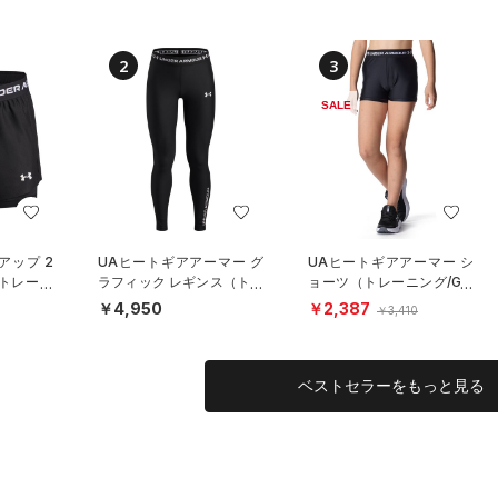
2
3
SALE
アップ 2
UAヒートギアアーマー グ
UAヒートギアアーマー シ
（トレーニ
ラフィック レギンス（トレ
ョーツ（トレーニング/GIR
ーニング/GIRLS）
LS）
￥4,950
￥2,387
￥3,410
ベストセラーをもっと見る