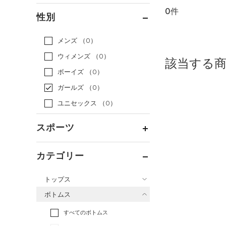
0件
通常価格
（0）
性別
セール
（0）
メンズ
（0）
ウィメンズ
（0）
該当する
ボーイズ
（0）
ガールズ
（0）
ユニセックス
（0）
スポーツ
ベースボール
（0）
カテゴリー
バスケットボール
（0）
トップス
ゴルフ
（0）
ボトムス
トレーニング
すべてのトップス
（0）
すべてのボトムス
ランニング
（0）
（0）
ベースレイヤー