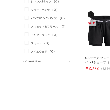
（0）
スポーツスタイル
（0）
レギンス&タイツ
（0）
Tシャツ
アメリカンフットボール
（0）
ショートパンツ
（0）
タンクトップ
1
（0）
（0）
パンツ(ロングパンツ)
（0）
ポロシャツ
サッカー
（0）
SALE
（0）
スウェット＆フリース
（0）
ロングTシャツ
リカバリー
（0）
（0）
アンダーウェア
（0）
パーカー&トレーナー
その他
（0）
（0）
スカート
（0）
ジャケット
（0）
スイムウェア
（0）
ジャージ
UAテック プレー
（0）
ベスト
アクセサリー
イン1 ショーツ
ング/GIRLS）
￥2,772
シューズ
（0）
￥3,960
ダウン・コート
すべてのアクセサリー
（0）
スポーツブラ
すべてのシューズ
（0）
バックパック
サイズ
（0）
（0）
セットアップ
スポーツシューズ
ショルダー＆トートバッグ
（0）
カテゴリーを選択してください。
カラー
（0）
（0）
スイムウェア
スパイク
（0）
サックパック
スポーツスタイルシューズ
（0）
（0）
ウェストバッグ