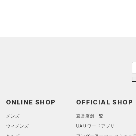
ブラック
ホワイト
ブラウン
グリーン
（0）
サンダル
（0）
ダッフルバッグ
（0）
キャップ＆ビーニー
ブルー
パープル
レッド
イエロー
（0）
ベルト
（0）
グローブ・手袋
オレンジ
その他
（0）
アイウェア
リストバンド＆ヘッドバンド
価格
（0）
（0）
スポーツマスク
テクノロジー
～
（0）
円
円
ソックス
FLOW(フロー)
（0）
在庫
（0）
ネックウォーマー
ONLINE SHOP
OFFICIAL SHOP
HOVR(ホバー)
（0）
（0）
スリーブ
在庫あり
CHARGED(チャージド)
（0）
限定
メンズ
直営店舗一覧
（0）
タオル
MICRO G(マイクロＧ)
（0）
ウィメンズ
UAリワードアプリ
（0）
直営限定
ボール
（0）
コレクション
TRIBASE(トライベース)
キッズ
アンダーアーマー コミュニ