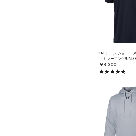
（5）
ロングTシャツ
（5）
パーカー&トレーナー
（8）
ジャケット
（10）
ジャージ
（0）
ベスト
（1）
UAチーム ショート
ダウン・コート
（トレーニング/UNIS
（2）
スポーツブラ
￥3,300
（0）
セットアップ
（0）
スイムウェア
ボトムス
アクセサリー
すべてのボトムス
シューズ
すべてのアクセサリー
（2）
レギンス&タイツ
すべてのシューズ
（23）
バックパック
（9）
ショートパンツ
サイズ
（4）
スポーツシューズ
ショルダー＆トートバッグ