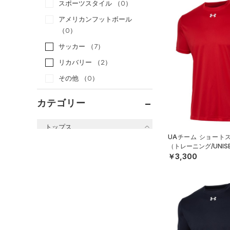
スポーツスタイル
（0）
アメリカンフットボール
（0）
サッカー
（7）
リカバリー
（2）
その他
（0）
カテゴリー
トップス
UAチーム ショート
すべてのトップス
（トレーニング/UNIS
￥3,300
（0）
ベースレイヤー
（10）
Tシャツ
（3）
タンクトップ
（6）
ポロシャツ