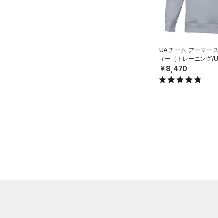
（10）
パンツ(ロングパンツ)
（3）
YXS(120cm)
カラー
（0）
スパイク
（3）
スウェット＆フリース
YS(130cm)
（8）
サックパック
スポーツスタイルシューズ
（0）
アンダーウェア
YM(140cm)
（0）
価格
（6）
ウェストバッグ
UAチーム アーマー
（0）
ブラック
スカート
ホワイト
ブラウン
グリーン
YL(150cm)
（0）
サンダル
ィー（トレーニング/UN
（14）
ダッフルバッグ
￥8,470
（0）
テクノロジー
YXL(160cm)
スイムウェア
（0）
キャップ＆ビーニー
～
円
円
XS
ブルー
パープル
レッド
イエロー
（0）
FLOW(フロー)
（0）
ベルト
在庫
S
HOVR(ホバー)
（0）
（0）
グローブ・手袋
M
オレンジ
その他
在庫あり
CHARGED(チャージド)
（0）
限定
（3）
アイウェア
L
MICRO G(マイクロＧ)
（0）
リストバンド＆ヘッドバンド
XL
直営限定
（0）
コレクション
（0）
TRIBASE(トライベース)
2XL
公式サイト限定
（0）
（0）
（0）
スポーツマスク
3XL
プロジェクトロック
（0）
在庫残りわずか
（0）
RUSH(ラッシュ)
（0）
（31）
ソックス
4XL
ステフィン・カリー
（0）
ISO-CHILL(アイソチル)
（0）
5XL
（0）
ネックウォーマー
アジア限定
（0）
Tech(テック)
（0）
6XL
（2）