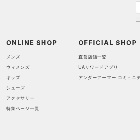
スリーブ
COLDGEAR ARMOUR(コール
（6）
ドギアアーマー)
タオル
（0）
HEATGEAR ARMOUR(ヒート
（0）
ボール
ギアアーマー)
（0）
（0）
イヤホン＆ヘッドホン
STORM(ストーム)
（0）
ONLINE SHOP
OFFICIAL SHOP
（5）
ウォーターボトル
COLDGEAR INFRARED(コー
（0）
その他
ルドギアインフラレッド)
メンズ
直営店舗一覧
（0）
ウィメンズ
UAリワードアプリ
AUXETIC(オーゼティック)
（0）
キッズ
アンダーアーマー コミュニ
Charged Cotton(チャージド
シューズ
コットン)
（0）
アクセサリー
Rival Fleece(ライバルフリー
特集ページ一覧
ス)
（0）
Armour Fleece(アーマーフリ
ース)
（0）