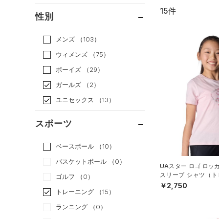
15件
通常価格
（15）
性別
セール
（0）
メンズ
（103）
ウィメンズ
（75）
ボーイズ
（29）
ガールズ
（2）
ユニセックス
（13）
スポーツ
ベースボール
（10）
バスケットボール
（0）
UAスター ロゴ ロッ
スリーブ シャツ（トレ
ゴルフ
（0）
S）
￥2,750
トレーニング
（15）
ランニング
（0）