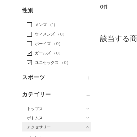
0件
通常価格
（0）
性別
セール
（0）
メンズ
（1）
ウィメンズ
（0）
該当する
ボーイズ
（0）
ガールズ
（0）
ユニセックス
（0）
スポーツ
ベースボール
（0）
カテゴリー
バスケットボール
（0）
トップス
ゴルフ
（0）
ボトムス
トレーニング
すべてのトップス
（0）
アクセサリー
すべてのボトムス
ランニング
（0）
（0）
ベースレイヤー