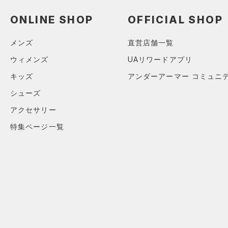
ソックス
（0）
ネックウォーマー
ONLINE SHOP
OFFICIAL SHOP
（0）
スリーブ
メンズ
直営店舗一覧
（0）
タオル
ウィメンズ
UAリワードアプリ
（0）
ボール
キッズ
アンダーアーマー コミュニ
（0）
イヤホン＆ヘッドホン
シューズ
（0）
ウォーターボトル
アクセサリー
（0）
その他
特集ページ一覧
シューズ
すべてのシューズ
サイズ
（0）
スポーツシューズ
カテゴリーを選択してください。
カラー
（0）
スパイク
（1）
スポーツスタイルシューズ