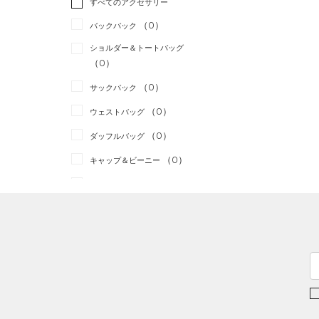
すべてのアクセサリー
（0）
スポーツスタイル
（0）
レギンス&タイツ
（1）
Tシャツ
（0）
アメリカンフットボール
バックパック
（0）
ショートパンツ
（0）
タンクトップ
（0）
ショルダー＆トートバッグ
（0）
パンツ(ロングパンツ)
（0）
ポロシャツ
（0）
サッカー
（0）
（0）
スウェット＆フリース
（0）
ロングTシャツ
リカバリー
（0）
（0）
サックパック
（0）
アンダーウェア
（0）
パーカー&トレーナー
その他
（0）
（0）
ウェストバッグ
（0）
スカート
（0）
ジャケット
（0）
ダッフルバッグ
（0）
スイムウェア
（0）
ジャージ
（0）
キャップ＆ビーニー
（0）
ベスト
（0）
ベルト
（0）
ダウン・コート
（0）
グローブ・手袋
（0）
スポーツブラ
（0）
アイウェア
（0）
セットアップ
リストバンド＆ヘッドバンド
（0）
（0）
スイムウェア
（0）
スポーツマスク
（0）