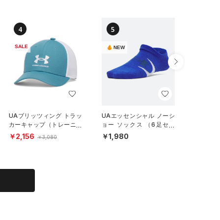
4
5
6
SALE
NEW
UAブリッツィング トラッ
UAエッセンシャル ノーシ
UAクリ
カーキャップ（トレーニン
ョー ソックス （6足セッ
ィンググ
グ/BOYS）
ト）（トレーニング/KID
ール/BO
￥2,156
￥1,980
￥3,74
￥3,080
S）