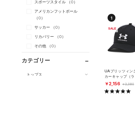
スポーツスタイル
（0）
アメリカンフットボール
1
（0）
サッカー
（0）
SALE
リカバリー
（0）
その他
（0）
カテゴリー
UAブリッツィン
トップス
カーキャップ（ラ
イル/BOYS）
ボトムス
￥2,156
￥3,080
すべてのトップス
アクセサリー
すべてのボトムス
（0）
ベースレイヤー
すべてのアクセサリー
（0）
レギンス&タイツ
（0）
Tシャツ
（0）
バックパック
（0）
ショートパンツ
（0）
タンクトップ
ショルダー＆トートバッグ
（0）
パンツ(ロングパンツ)
（0）
ポロシャツ
（0）
（0）