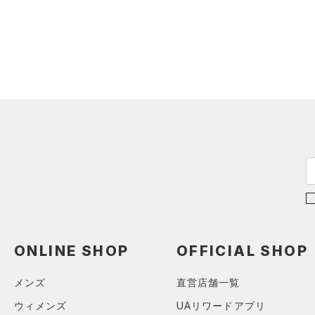
スウェット＆フリース
（0）
ロングTシャツ
（0）
サックパック
（0）
アンダーウェア
（0）
パーカー&トレーナー
（0）
ウェストバッグ
（0）
スカート
（0）
ジャケット
（0）
ダッフルバッグ
（0）
スイムウェア
（0）
ジャージ
（0）
キャップ＆ビーニー
（0）
ベスト
（0）
ベルト
（0）
ダウン・コート
（0）
グローブ・手袋
（0）
スポーツブラ
（0）
アイウェア
（0）
セットアップ
リストバンド＆ヘッドバンド
（0）
（0）
スイムウェア
（0）
スポーツマスク
（0）
ソックス
ONLINE SHOP
OFFICIAL SHOP
（0）
ネックウォーマー
メンズ
直営店舗一覧
（0）
スリーブ
ウィメンズ
UAリワードアプリ
（0）
タオル