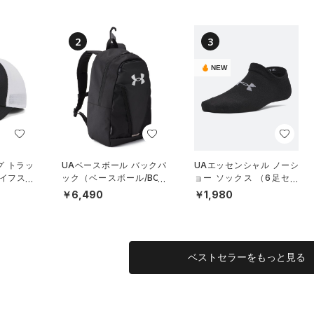
2
3
NEW
グ トラッ
UAベースボール バックパ
UAエッセンシャル ノーシ
イフスタ
ック（ベースボール/BOY
ョー ソックス （6足セッ
S）
ト）（トレーニング/KID
￥6,490
￥1,980
S）
ベストセラーをもっと見る