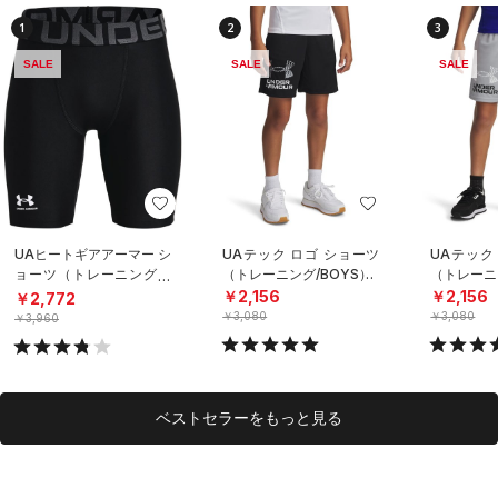
1
2
3
SALE
SALE
SALE
UAヒートギアアーマー シ
UAテック ロゴ ショーツ
UAテック
ョーツ（トレーニング/B
（トレーニング/BOYS）
（トレーニ
OYS）
￥2,156
￥2,156
￥2,772
￥3,080
￥3,080
￥3,960
ベストセラーをもっと見る