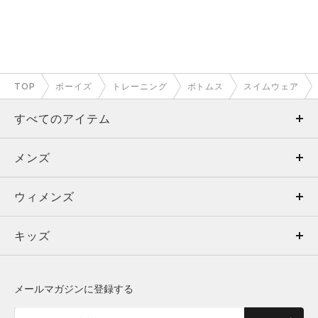
TOP
ボーイズ
トレーニング
ボトムス
スイムウェア
すべてのアイテム
メンズ
メンズ
ウィメンズ
トップス
ウィメンズ
キッズ
トップス
ボトムス
キッズ
トップス
ボトムス
シューズ
シューズ
メールマガジンに登録する
ボトムス
シューズ
アクセサリー
アクセサリー