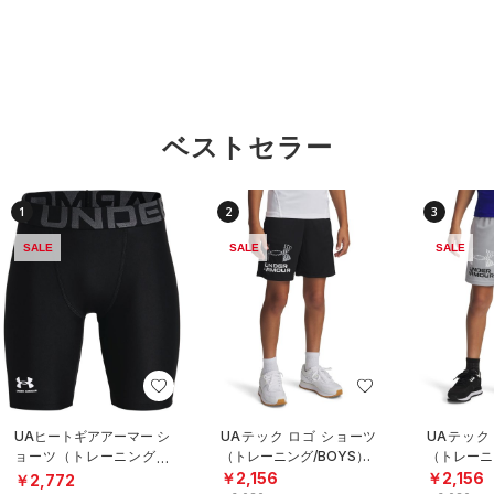
ベストセラー
1
2
3
SALE
SALE
SALE
UAヒートギアアーマー シ
UAテック ロゴ ショーツ
UAテック
ョーツ（トレーニング/B
（トレーニング/BOYS）
（トレーニ
OYS）
￥2,156
￥2,156
￥2,772