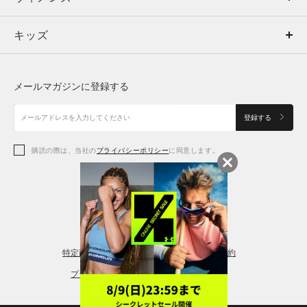
キッズ
トップス
ボトムス
キッズ
トップス
ボトムス
シューズ
シューズ
メールマガジンに登録する
ボトムス
シューズ
アクセサリー
アクセサリー
登録する
シューズ
アクセサリー
購読の際は、当社の
プライバシーポリシー
に同意します。
アクセサリー
スポーツブラ
レギンス＆タイツ
特定商取引法に基づく通販の表記
会員規約
プライバシーポリシー