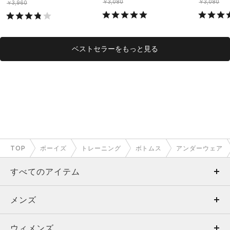
￥3,080
￥3,080
￥3,960
ベストセラーをもっと見る
TOP
ボーイズ
トレーニング
ボトムス
アンダーウェア
すべてのアイテム
メンズ
メンズ
ウィメンズ
トップス
ウィメンズ