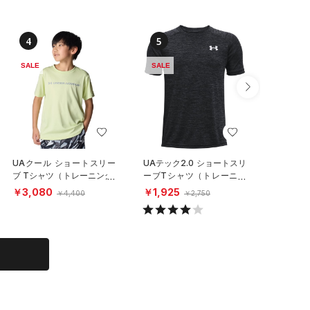
4
5
6
SALE
SALE
SALE
UAクール ショートスリー
UAテック2.0 ショートスリ
UAテッ
ブ Tシャツ（トレーニング/
ーブTシャツ（トレーニン
Tシャツ
BOYS）
グ/KIDS）
（トレーニ
￥3,080
￥1,925
￥3,85
￥4,400
￥2,750