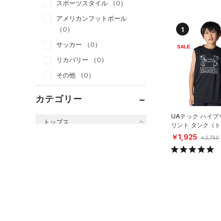
スポーツスタイル
（0）
アメリカンフットボール
1
（0）
サッカー
（0）
SALE
リカバリー
（0）
その他
（0）
カテゴリー
UAテック ハイブ
トップス
リント タンク（
グ/BOYS）
￥1,925
￥2,750
すべてのトップス
（0）
ベースレイヤー
（1）
Tシャツ
（0）
タンクトップ
（0）
ポロシャツ