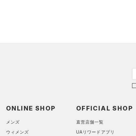
（0）
ロングTシャツ
（0）
パーカー&トレーナー
（0）
ジャケット
（0）
ジャージ
（0）
ベスト
（0）
ダウン・コート
（0）
スポーツブラ
（0）
セットアップ
（0）
スイムウェア
ボトムス
アクセサリー
ONLINE SHOP
OFFICIAL SHOP
すべてのボトムス
シューズ
すべてのアクセサリー
（0）
レギンス&タイツ
メンズ
直営店舗一覧
すべてのシューズ
（0）
バックパック
（0）
ショートパンツ
サイズ
ウィメンズ
UAリワードアプリ
（0）
スポーツシューズ
ショルダー＆トートバッグ