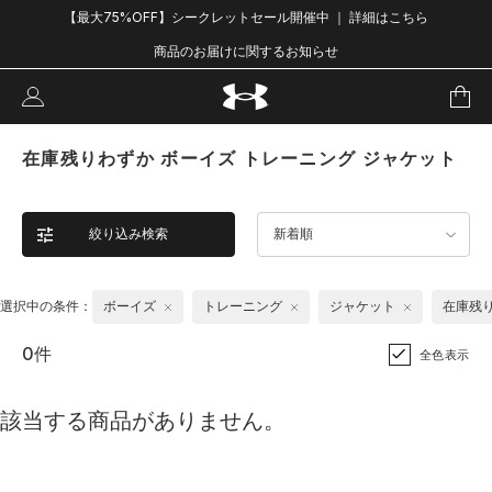
【最大75%OFF】シークレットセール開催中 ｜ 詳細はこちら
商品のお届けに関するお知らせ
在庫残りわずか ボーイズ トレーニング ジャケット
絞り込み検索
新着順
選択中の条件：
ボーイズ
トレーニング
ジャケット
在庫残
0件
全色表示
該当する商品がありません。