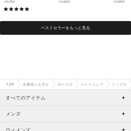
OYS）
OYS）
￥2,750
￥3,850
￥3,850
ベストセラーをもっと見る
TOP
在庫残りわずか
ボーイズ
トレーニング
トップス
すべてのアイテム
メンズ
メンズ
ウィメンズ
トップス
ウィメンズ