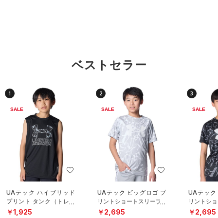
ベストセラー
1
2
3
SALE
SALE
SALE
UAテック ハイブリッド
UAテック ビッグロゴ プ
UAテック
プリント タンク（トレー
リントショートスリーブT
リントショ
ニング/BOYS）
シャツ（トレーニング/B
シャツ（ト
￥1,925
￥2,695
￥2,695