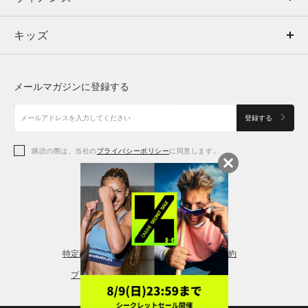
キッズ
トップス
ボトムス
キッズ
トップス
ボトムス
シューズ
シューズ
メールマガジンに登録する
ボトムス
シューズ
アクセサリー
アクセサリー
登録する
シューズ
アクセサリー
購読の際は、当社の
プライバシーポリシー
に同意します。
アクセサリー
スポーツブラ
レギンス＆タイツ
特定商取引法に基づく通販の表記
会員規約
プライバシーポリシー