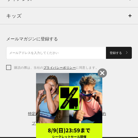
キッズ
トップス
ボトムス
キッズ
トップス
ボトムス
シューズ
シューズ
メールマガジンに登録する
ボトムス
シューズ
アクセサリー
アクセサリー
登録する
シューズ
アクセサリー
購読の際は、当社の
プライバシーポリシー
に同意します。
アクセサリー
スポーツブラ
レギンス＆タイツ
特定商取引法に基づく通販の表記
会員規約
プライバシーポリシー