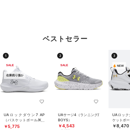
ベストセラー
1
2
3
SALE
SALE
NEW
在庫残り僅か
UAロックダウン7 AP
UAサージ4（ランニング/
UAロック
（バスケットボール/KID
BOYS）
ケットボール
S）
￥4,543
￥8,470
￥5,775