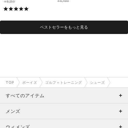
￥6,490
￥8,250
ベストセラーをもっと見る
TOP
ボーイズ
ゴルフ＋トレーニング
シューズ
すべてのアイテム
メンズ
メンズ
ウィメンズ
トップス
ウィメンズ