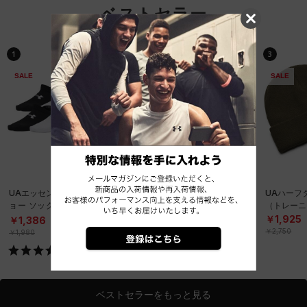
ベストセラー
1
2
3
SALE
SALE
SALE
UAエッセンシャル ノーシ
UAエッセンシャル ノーシ
UAハーフ
ョー ソックス （6足セッ
ョー ソックス （6足セッ
（トレーニ
ト）（トレーニング/KID
ト）（トレーニング/KID
￥1,925
￥1,386
￥1,386
S）
S）
￥2,750
￥1,980
￥1,980
ベストセラーをもっと見る