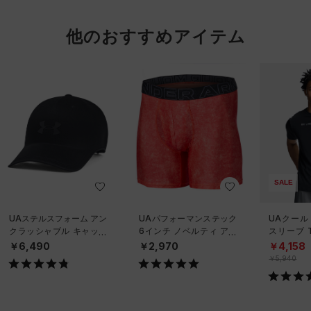
他のおすすめアイテム
SALE
UAステルスフォーム アン
UAパフォーマンステック
UAクール
クラッシャブル キャップ
6インチ ノベルティ アン
スリーブ 
（ライフスタイル/UNISE
ダーウェア（トレーニン
ーニング/
￥6,490
￥2,970
￥4,158
X）
グ/MEN）
￥5,940