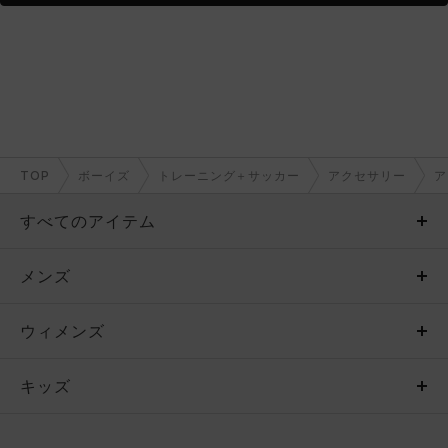
TOP
ボーイズ
トレーニング＋サッカー
アクセサリー
ア
すべてのアイテム
メンズ
メンズ
ウィメンズ
トップス
ウィメンズ
キッズ
トップス
ボトムス
キッズ
トップス
ボトムス
シューズ
シューズ