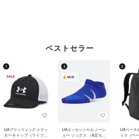
ベストセラー
1
2
3
SALE
NEW
UAブリッツィング トラッ
UAエッセンシャル ノーシ
UAベース
カーキャップ（ライフス
ョー ソックス （6足セッ
ック（ベー