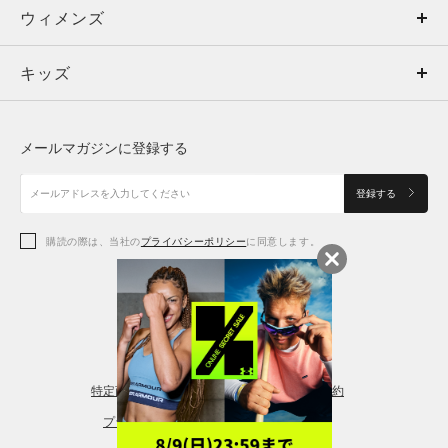
ウィメンズ
トップス
ウィメンズ
キッズ
トップス
ボトムス
キッズ
トップス
ボトムス
シューズ
シューズ
メールマガジンに登録する
ボトムス
シューズ
アクセサリー
アクセサリー
登録する
シューズ
アクセサリー
購読の際は、当社の
プライバシーポリシー
に同意します。
アクセサリー
スポーツブラ
レギンス＆タイツ
特定商取引法に基づく通販の表記
会員規約
プライバシーポリシー