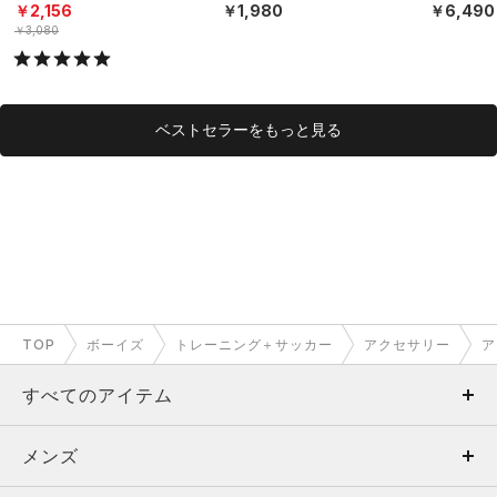
タイル/BOYS）
ト）（トレーニング/KID
S）
￥2,156
￥1,980
￥6,490
S）
￥3,080
ベストセラーをもっと見る
TOP
ボーイズ
トレーニング＋サッカー
アクセサリー
ア
すべてのアイテム
メンズ
メンズ